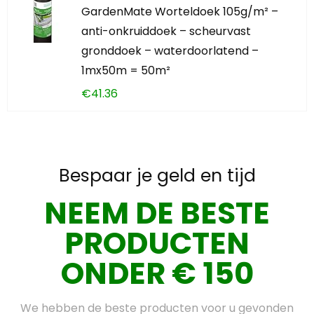
GardenMate Worteldoek 105g/m² –
anti-onkruiddoek – scheurvast
gronddoek – waterdoorlatend –
1mx50m = 50m²
€
41.36
Bespaar je geld en tijd
NEEM DE BESTE
PRODUCTEN
ONDER € 150
We hebben de beste producten voor u gevonden