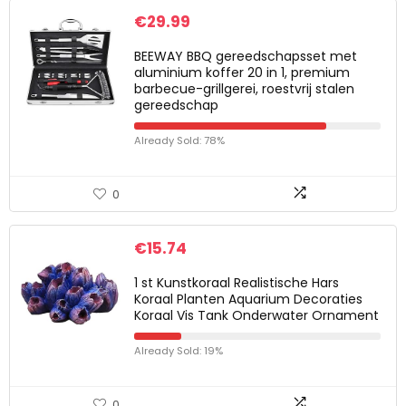
€
29.99
BEEWAY BBQ gereedschapsset met
aluminium koffer 20 in 1, premium
barbecue-grillgerei, roestvrij stalen
gereedschap
Already Sold: 78%
0
€
15.74
1 st Kunstkoraal Realistische Hars
Koraal Planten Aquarium Decoraties
Koraal Vis Tank Onderwater Ornament
Already Sold: 19%
0