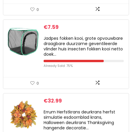
0
€
7.59
Jadpes fokken kooi, grote opvouwbare
draagbare duurzame geventileerde
vlinder huis insecten fokken kooi netto
doek…
Already Sold: 75%
0
€
32.99
Errum Herfstkrans deurkrans herfst
simulatie esdoornblad krans,
Halloween deurkrans Thanksgiving
hangende decoratie…