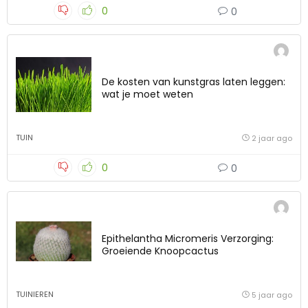
0
0
De kosten van kunstgras laten leggen:
wat je moet weten
TUIN
2 jaar ago
0
0
Epithelantha Micromeris Verzorging:
Groeiende Knoopcactus
TUINIEREN
5 jaar ago