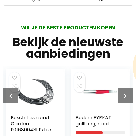
WIL JE DE BESTE PRODUCTEN KOPEN
Bekijk de nieuwste
aanbiedingen
Bodum FYRKAT
Kärcher PC 20
grilltang, rood
dakgoot- en
rioolreinigingsset
(20 m,