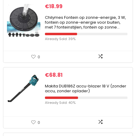
€
18.99
Chilymes Fontein op zonne-energie, 3 W,
fontein op zonne-energie voor buiten,
met 7 fonteinstijlen, fontein op zonne…
Already Sold: 39%
0
€
68.81
Makita DUB186Z accu-blazer 18 V (zonder
accu, zonder oplader)
Already Sold: 40%
0