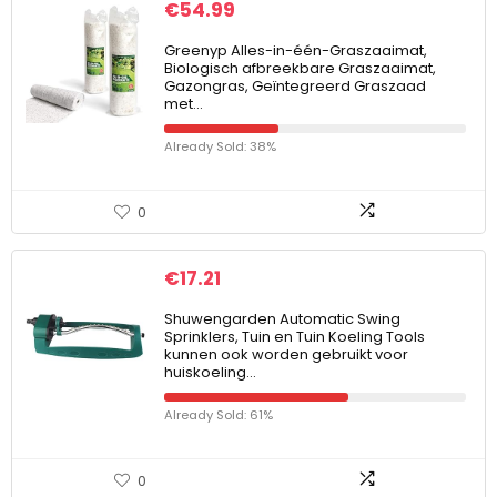
€
54.99
Greenyp Alles-in-één-Graszaaimat,
Biologisch afbreekbare Graszaaimat,
Gazongras, Geïntegreerd Graszaad
met…
Already Sold: 38%
0
€
17.21
Shuwengarden Automatic Swing
Sprinklers, Tuin en Tuin Koeling Tools
kunnen ook worden gebruikt voor
huiskoeling…
Already Sold: 61%
0