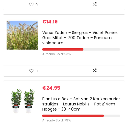
0
€
14.19
Verse Zaden – Siergras – Violet Paniek
Gras Millet – 700 Zaden – Panicum
violaceum
Already Sold: 53%
0
€
24.95
Plant in a Box – Set van 2 Keukenlaurier
struikjes – Laurus Nobilis – Pot ⌀14cm –
Hoogte ↕ 30-40cm
Already Sold: 79%