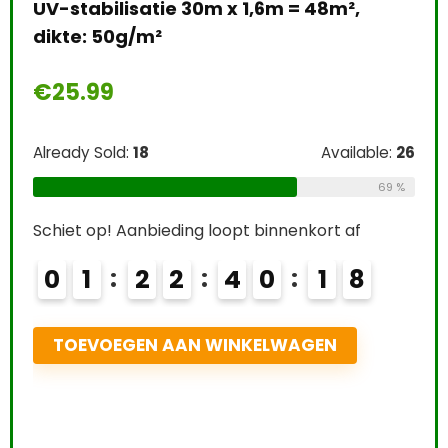
€
Alr
Easy Life EasyCarbo Plantenmest, 500
Sch
le:
26
ml
69 %
€
12.24
Already Sold:
21
Available:
31
68 %
Schiet op! Aanbieding loopt binnenkort af
0
2
2
2
4
0
1
6
7