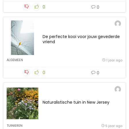
0
0
De perfecte kooi voor jouw gevederde
vriend
ALGEMEEN
1 jaar ago
0
0
Naturalistische tuin in New Jersey
TUINIEREN
5 jaar ago