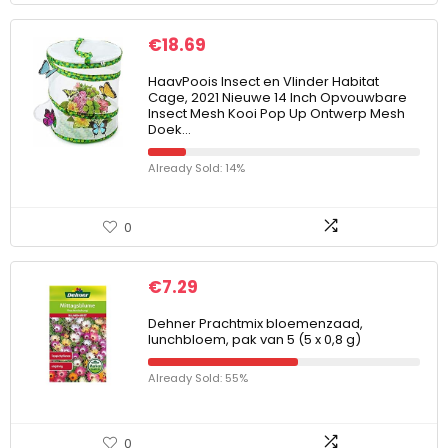
€
18.69
HaavPoois Insect en Vlinder Habitat
Cage, 2021 Nieuwe 14 Inch Opvouwbare
Insect Mesh Kooi Pop Up Ontwerp Mesh
Doek…
Already Sold: 14%
0
€
7.29
Dehner Prachtmix bloemenzaad,
lunchbloem, pak van 5 (5 x 0,8 g)
Already Sold: 55%
0