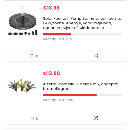
€
13.98
Solar Fountain Pump,Zonnefontein pomp,
1.4W,zonne-energie, voor vogelbad,
aquarium, vijver of tuindecoratie
Already Sold: 36%
0
€
13.90
Allterra Bromelia 3-delige mix, ongepot,
bromeliegroei
Already Sold: 68%
0