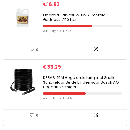
€
16.63
Emerald Harvest 723926 Emerald
Goddess .250 liter
Already Sold: 62%
0
€
33.29
DERASL 15M Hoge drukslang met Snelle
Schakelaar Beide Einden voor Bosch AQT
Hogedrukreinigers
Already Sold: 54%
0