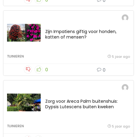
0
0
Zijn Impatiens giftig voor honden,
katten of mensen?
TUINIEREN
5 jaar ago
0
0
Zorg voor Areca Palm buitenshuis:
Dypsis Lutescens buiten kweken
TUINIEREN
5 jaar ago