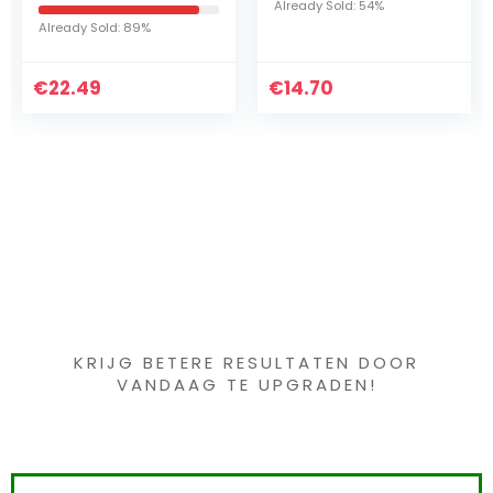
Already Sold: 54%
bajonetaansluiting,
Already Sold: 45%
geschikt voor
hogedrukreinigers
€
14.70
€
K 2 – K 7)
73.90
Iets interessants
gevonden ?
KRIJG BETERE RESULTATEN DOOR
VANDAAG TE UPGRADEN!