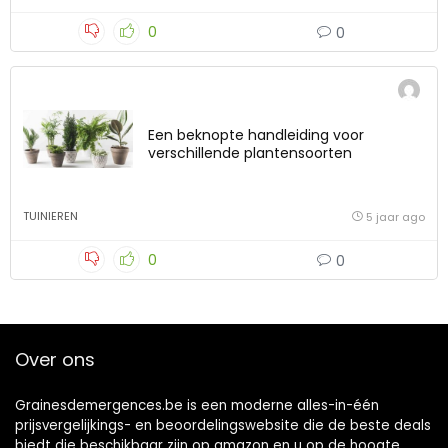
0
0
Een beknopte handleiding voor
verschillende plantensoorten
TUINIEREN
5 jaar ago
0
0
Over ons
Grainesdemergences.be is een moderne alles-in-één
prijsvergelijkings- en beoordelingswebsite die de beste deals
biedt die beschikbaar zijn op amazon en u op de hoogte