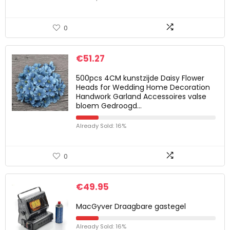
0
€
51.27
500pcs 4CM kunstzijde Daisy Flower
Heads for Wedding Home Decoration
Handwork Garland Accessoires valse
bloem Gedroogd…
Already Sold: 16%
0
€
49.95
MacGyver Draagbare gastegel
Already Sold: 16%