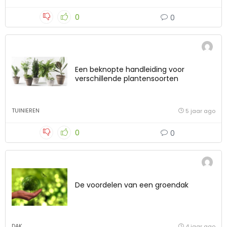
0
0
Een beknopte handleiding voor
verschillende plantensoorten
TUINIEREN
5 jaar ago
0
0
De voordelen van een groendak
DAK
4 jaar ago