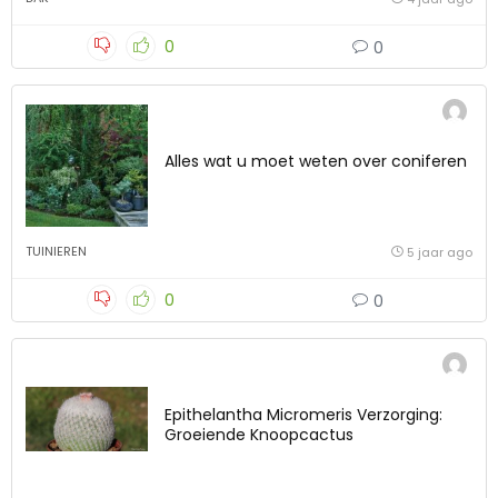
0
0
Alles wat u moet weten over coniferen
TUINIEREN
5 jaar ago
0
0
Epithelantha Micromeris Verzorging:
Groeiende Knoopcactus