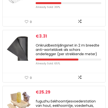
Already Sold: 39%
0
€
3.31
Onkruidbestrijdingsnet in 2 m breedte
anti-worteldoek als schors
onderlegger (per strekkende meter)
Already Sold: 65%
0
€
25.29
fuguzhu Eekhoorntjesvoederstation
van hout, eekhoorntje, voederhuis,