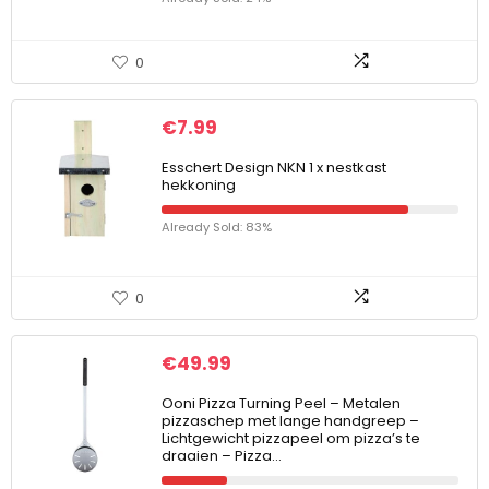
0
€
7.99
Esschert Design NKN 1 x nestkast
hekkoning
Already Sold: 83%
0
€
49.99
Ooni Pizza Turning Peel – Metalen
pizzaschep met lange handgreep –
Lichtgewicht pizzapeel om pizza’s te
draaien – Pizza…