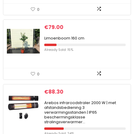
0
€
79.00
Limoenboom 160 cm
Already Sold: 15%
0
€
88.30
Arebos infraroodstraler 2000 W | met
afstandsbediening 3
verwarmingsstanden | IP65
beschermingsklasse
stralingsverwarmer…
Already Sold: 24%