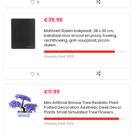
0
€
39.95
Mahlzeit Stalen bakplaat, 38 x 30 cm,
bakstaal voor brood en pizza, hoekig,
rechthoekig, grill-vuurplaat, pizza-
stalen…
Already Sold: 88%
0
€
11.99
Mini Artificial Bonsai Tree Realistic Plant
Potted Decoration Aesthetic Desk Decor
Plants Small Simulated Tree Flowers…
Already Sold: 93%