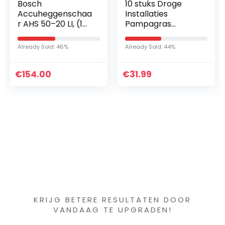
10 stuks Droge
Arebos Infrarood
Installaties
warmtestraler
Pampagras
1500 W | met
Natural
afstandsbediening
Phragmites
| warmtestraler –
Already Sold: 44%
Already Sold: 85%
Communis
standkachel |
Wedding Flower
plafondmontage |
€
Bunch Color
31.99
€
3…
88.30
Gedroogd
Bloemboeket
(Color…
Iets interessants
gevonden ?
KRIJG BETERE RESULTATEN DOOR
VANDAAG TE UPGRADEN!