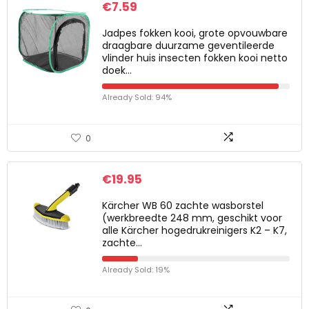
€
7.59
Jadpes fokken kooi, grote opvouwbare
draagbare duurzame geventileerde
vlinder huis insecten fokken kooi netto
doek…
Already Sold: 94%
0
€
19.95
Kärcher WB 60 zachte wasborstel
(werkbreedte 248 mm, geschikt voor
alle Kärcher hogedrukreinigers K2 – K7,
zachte…
Already Sold: 19%