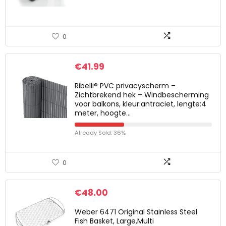
0
€
41.99
Ribelli® PVC privacyscherm –
Zichtbrekend hek – Windbescherming
voor balkons, kleur:antraciet, lengte:4
meter, hoogte…
Already Sold: 36%
0
€
48.00
Weber 6471 Original Stainless Steel
Fish Basket, Large,Multi