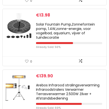
0
€
13.98
Solar Fountain Pump,Zonnefontein
pomp, 1.4W,zonne-energie, voor
vogelbad, aquarium, vijver of
tuindecoratie
Already Sold: 56%
0
€
139.90
Arebos Infrarood stralingsverwarming
Infraroodstralers Verwarmer
Terrasverwarmer 2.500W Zilver +
Afstandsbediening
Already Sold: 69%