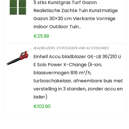
5 stks Kunstgras Turf Gazon
Realistische Zachte Tuin Kunstmatige
Gazon 30×30 cm Vierkante Vormige
Indoor Outdoor Tuin…
€
25.99
BLADBLAZERS, STOFZUIGERS AND ACCESSOIRES
Einhell Accu bladblazer GE-LB 36/210 Li
E Solo Power X-Change (li-ion,
blaasvermogen 816 m³/h,
turboschakelaar, afneembare buis met
verstelling in 3 standen, zonder accu en
lader)
€
102.90