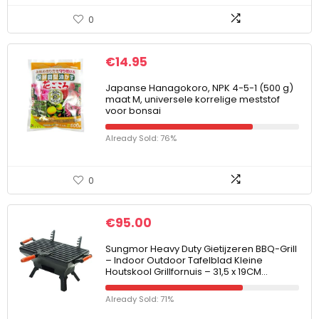
0
€
14.95
Japanse Hanagokoro, NPK 4-5-1 (500 g)
maat M, universele korrelige meststof
voor bonsai
Already Sold: 76%
0
€
95.00
Sungmor Heavy Duty Gietijzeren BBQ-Grill
– Indoor Outdoor Tafelblad Kleine
Houtskool Grillfornuis – 31,5 x 19CM…
Already Sold: 71%