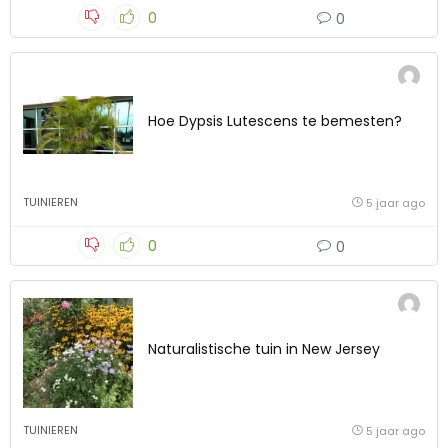
0
0
Hoe Dypsis Lutescens te bemesten?
TUINIEREN
5 jaar ago
0
0
Naturalistische tuin in New Jersey
TUINIEREN
5 jaar ago