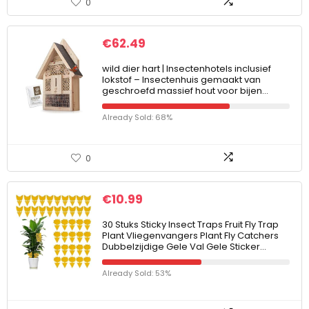
0
€
62.49
wild dier hart | Insectenhotels inclusief
lokstof – Insectenhuis gemaakt van
geschroefd massief hout voor bijen…
Already Sold: 68%
0
€
10.99
30 Stuks Sticky Insect Traps Fruit Fly Trap
Plant Vliegenvangers Plant Fly Catchers
Dubbelzijdige Gele Val Gele Sticker…
Already Sold: 53%