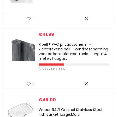
0
€
41.99
Ribelli® PVC privacyscherm –
Zichtbrekend hek – Windbescherming
voor balkons, kleur:antraciet, lengte:4
meter, hoogte…
Already Sold: 36%
0
€
48.00
Weber 6471 Original Stainless Steel
Fish Basket, Large,Multi