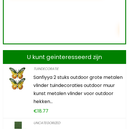
0
2
1
1
0
1
0
0
TOEVOEGEN AAN WINKELWAGEN
U kunt geïnteresseerd zijn
TUINDECORATIE
Sanfiyya 2 stuks outdoor grote metalen
vlinder tuindecoraties outdoor muur
kunst metalen vlinder voor outdoor
hekken…
€
18.77
UNCATEGORIZED