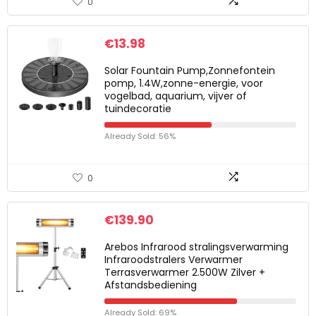
0
€
13.98
Solar Fountain Pump,Zonnefontein
pomp, 1.4W,zonne-energie, voor
vogelbad, aquarium, vijver of
tuindecoratie
Already Sold: 56%
0
€
139.90
Arebos Infrarood stralingsverwarming
Infraroodstralers Verwarmer
Terrasverwarmer 2.500W Zilver +
Afstandsbediening
Already Sold: 69%