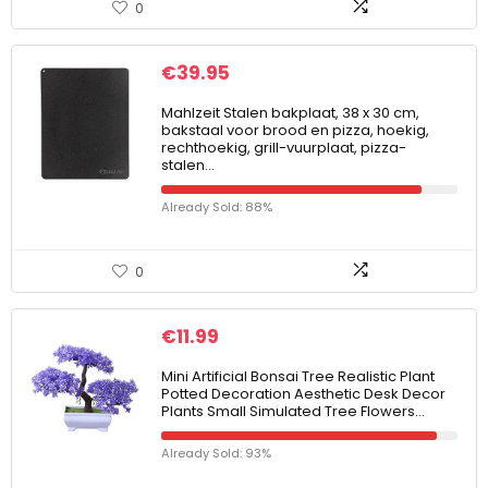
0
€
39.95
Mahlzeit Stalen bakplaat, 38 x 30 cm,
bakstaal voor brood en pizza, hoekig,
rechthoekig, grill-vuurplaat, pizza-
stalen…
Already Sold: 88%
0
€
11.99
Mini Artificial Bonsai Tree Realistic Plant
Potted Decoration Aesthetic Desk Decor
Plants Small Simulated Tree Flowers…
Already Sold: 93%