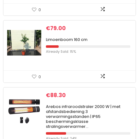
0
€
79.00
Limoenboom 160 cm
Already Sold: 15%
0
€
88.30
Arebos infraroodstraler 2000 W | met
afstandsbediening 3
verwarmingsstanden | IP65
beschermingsklasse
stralingsverwarmer…
Already Sold: 24%