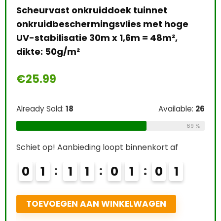
g
ge
€
Al
Easy Life EasyCarbo Plantenmest, 500
Sc
ble:
26
ml
69 %
€
12.24
Already Sold:
21
Available:
31
68 %
Schiet op! Aanbieding loopt binnenkort af