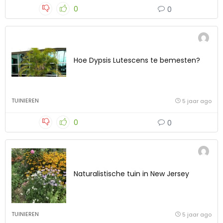
0
0
Hoe Dypsis Lutescens te bemesten?
TUINIEREN
5 jaar ago
0
0
Naturalistische tuin in New Jersey
TUINIEREN
5 jaar ago