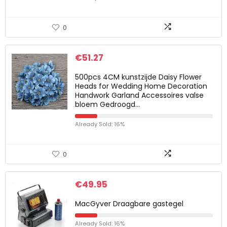
0
€
51.27
500pcs 4CM kunstzijde Daisy Flower
Heads for Wedding Home Decoration
Handwork Garland Accessoires valse
bloem Gedroogd…
Already Sold: 16%
0
€
49.95
MacGyver Draagbare gastegel
Already Sold: 16%