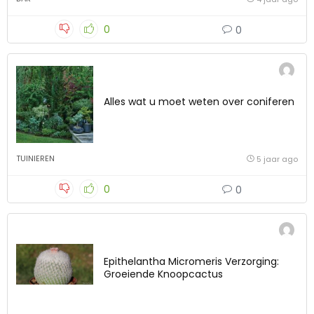
0
0
Alles wat u moet weten over coniferen
TUINIEREN
5 jaar ago
0
0
Epithelantha Micromeris Verzorging:
Groeiende Knoopcactus