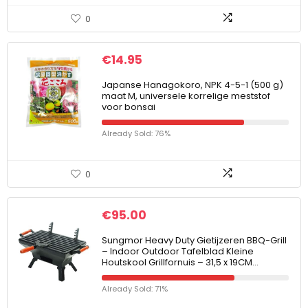
0
€
14.95
Japanse Hanagokoro, NPK 4-5-1 (500 g)
maat M, universele korrelige meststof
voor bonsai
Already Sold: 76%
0
€
95.00
Sungmor Heavy Duty Gietijzeren BBQ-Grill
– Indoor Outdoor Tafelblad Kleine
Houtskool Grillfornuis – 31,5 x 19CM…
Already Sold: 71%