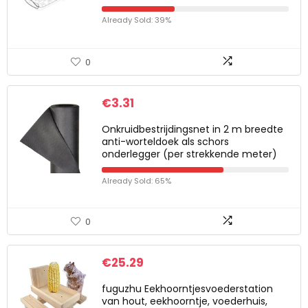
Already Sold: 39%
0
€
3.31
Onkruidbestrijdingsnet in 2 m breedte
anti-worteldoek als schors
onderlegger (per strekkende meter)
Already Sold: 65%
0
€
25.29
fuguzhu Eekhoorntjesvoederstation
van hout, eekhoorntje, voederhuis,