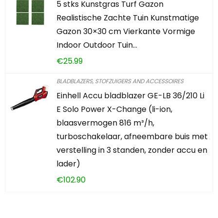
5 stks Kunstgras Turf Gazon
Realistische Zachte Tuin Kunstmatige
Gazon 30×30 cm Vierkante Vormige
Indoor Outdoor Tuin…
€
25.99
BLADBLAZERS, STOFZUIGERS AND ACCESSOIRES
Einhell Accu bladblazer GE-LB 36/210 Li
E Solo Power X-Change (li-ion,
blaasvermogen 816 m³/h,
turboschakelaar, afneembare buis met
verstelling in 3 standen, zonder accu en
lader)
€
102.90