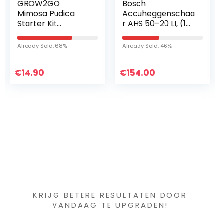
Bosch
10 stuks Droge
Accuheggenschaa
Installaties
r AHS 50–20 LI, (1
Pampagras
Accu, 18V,
Natural
Slaglengte: 20 mm,
Phragmites
Already Sold: 46%
Already Sold: 44%
in Doos)
Communis
Wedding Flower
€
154.00
€
Bunch Color
31.99
Gedroogd
Bloemboeket
(Color…
Iets interessants
gevonden ?
KRIJG BETERE RESULTATEN DOOR
VANDAAG TE UPGRADEN!