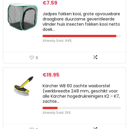
€
7.59
Jadpes fokken kooi, grote opvouwbare
draagbare duurzame geventileerde
vlinder huis insecten fokken kooi netto
doek…
Already Sold: 94%
0
€
19.95
Kärcher WB 60 zachte wasborstel
(werkbreedte 248 mm, geschikt voor
alle Kärcher hogedrukreinigers K2 – K7,
zachte…
Already Sold: 19%