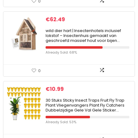
0
€
62.49
wild dier hart | Insectenhotels inclusief
lokstof – Insectenhuis gemaakt van
geschroefd massief hout voor bijen…
Already Sold: 68%
0
€
10.99
30 Stuks Sticky Insect Traps Fruit Fly Trap
Plant Vliegenvangers Plant Fly Catchers
Dubbelzijdige Gele Val Gele Sticker…
Already Sold: 53%