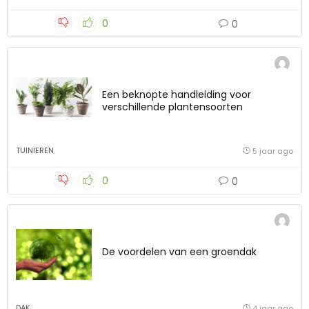
0
0
Een beknopte handleiding voor
verschillende plantensoorten
TUINIEREN
5 jaar ago
0
0
De voordelen van een groendak
DAK
4 jaar ago