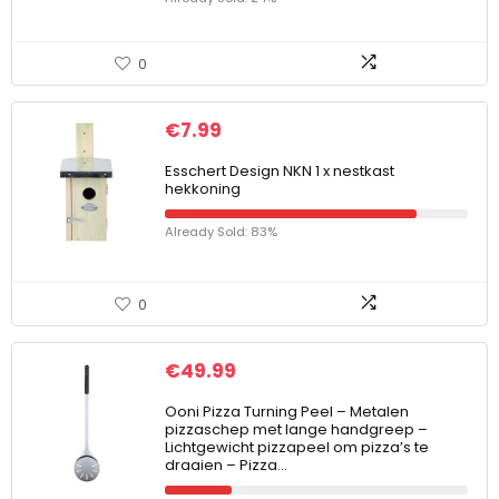
0
€
7.99
Esschert Design NKN 1 x nestkast
hekkoning
Already Sold: 83%
0
€
49.99
Ooni Pizza Turning Peel – Metalen
pizzaschep met lange handgreep –
Lichtgewicht pizzapeel om pizza’s te
draaien – Pizza…