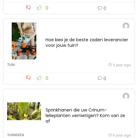
0
0
Hoe kies je de beste zaden leverancier
voor jouw tuin?
TUIN
3 jaar ago
0
0
Sprinkhanen die uw Crinum-
lelieplanten vernietigen? Kom van ze
af
TUINIEREN
5 jaar ago