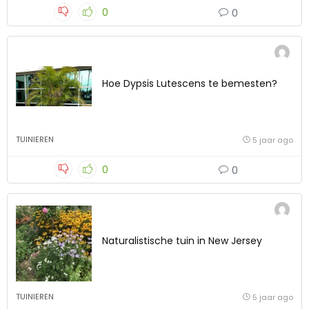
0
0
Hoe Dypsis Lutescens te bemesten?
TUINIEREN
5 jaar ago
0
0
Naturalistische tuin in New Jersey
TUINIEREN
5 jaar ago