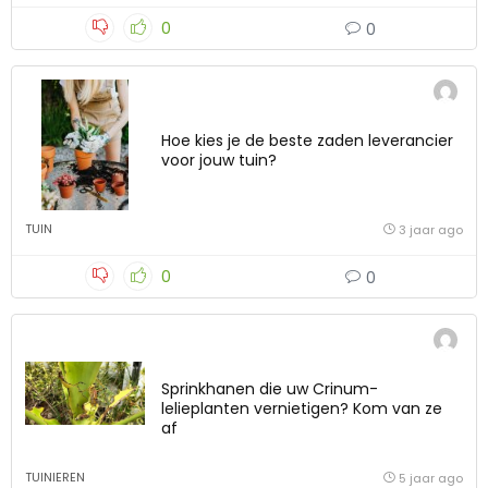
0
0
Hoe kies je de beste zaden leverancier
voor jouw tuin?
TUIN
3 jaar ago
0
0
Sprinkhanen die uw Crinum-
lelieplanten vernietigen? Kom van ze
af
TUINIEREN
5 jaar ago