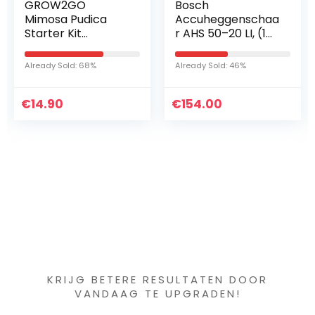
Bosch
10 stuks Droge
Accuheggenschaa
Installaties
r AHS 50–20 LI, (1
Pampagras
Accu, 18V,
Natural
Slaglengte: 20 mm,
Phragmites
Already Sold: 46%
Already Sold: 44%
in Doos)
Communis
Wedding Flower
€
154.00
€
Bunch Color
31.99
Gedroogd
Bloemboeket
(Color…
Iets interessants
gevonden ?
KRIJG BETERE RESULTATEN DOOR
VANDAAG TE UPGRADEN!