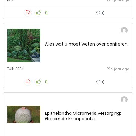
0
0
Alles wat u moet weten over coniferen
TUINIEREN
5 jaar ago
0
0
Epithelantha Micromeris Verzorging:
Groeiende Knoopcactus