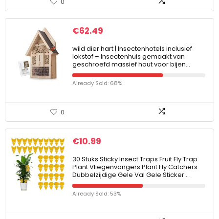
0
€
62.49
wild dier hart | Insectenhotels inclusief
lokstof – Insectenhuis gemaakt van
geschroefd massief hout voor bijen…
Already Sold: 68%
0
€
10.99
30 Stuks Sticky Insect Traps Fruit Fly Trap
Plant Vliegenvangers Plant Fly Catchers
Dubbelzijdige Gele Val Gele Sticker…
Already Sold: 53%