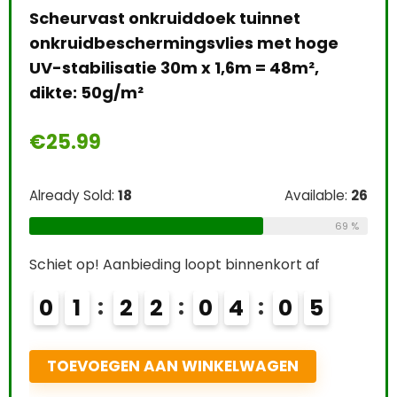
gra
€
3
Alre
Easy Life EasyCarbo Plantenmest, 500
Schi
e:
26
ml
0
69 %
€
12.24
T
Already Sold:
21
Available:
31
68 %
Schiet op! Aanbieding loopt binnenkort af