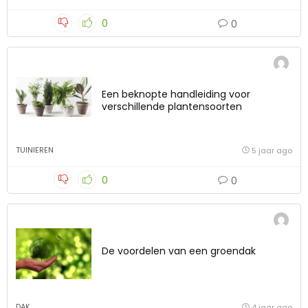
0
0
Een beknopte handleiding voor
verschillende plantensoorten
TUINIEREN
5 jaar ago
0
0
De voordelen van een groendak
DAK
4 jaar ago