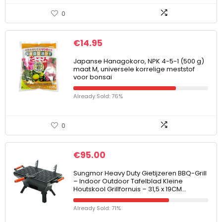
0
€
14.95
Japanse Hanagokoro, NPK 4-5-1 (500 g)
maat M, universele korrelige meststof
voor bonsai
Already Sold: 76%
0
€
95.00
Sungmor Heavy Duty Gietijzeren BBQ-Grill
– Indoor Outdoor Tafelblad Kleine
Houtskool Grillfornuis – 31,5 x 19CM…
Already Sold: 71%