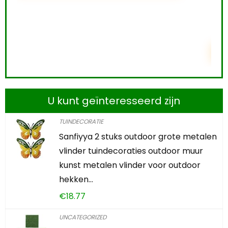
0
2
2
2
0
4
0
3
4
TOEVOEGEN AAN WINKELWAGEN
U kunt geïnteresseerd zijn
TUINDECORATIE
Sanfiyya 2 stuks outdoor grote metalen
vlinder tuindecoraties outdoor muur
kunst metalen vlinder voor outdoor
hekken…
€
18.77
UNCATEGORIZED