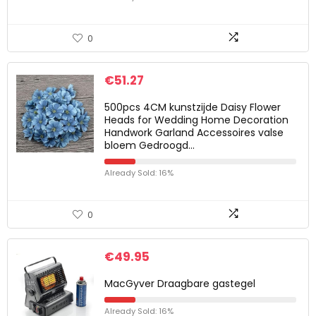
0
€
51.27
500pcs 4CM kunstzijde Daisy Flower
Heads for Wedding Home Decoration
Handwork Garland Accessoires valse
bloem Gedroogd…
Already Sold: 16%
0
€
49.95
MacGyver Draagbare gastegel
Already Sold: 16%