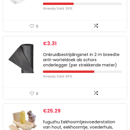
Already Sold: 39%
0
€
3.31
Onkruidbestrijdingsnet in 2 m breedte
anti-worteldoek als schors
onderlegger (per strekkende meter)
Already Sold: 65%
0
€
25.29
fuguzhu Eekhoorntjesvoederstation
van hout, eekhoorntje, voederhuis,