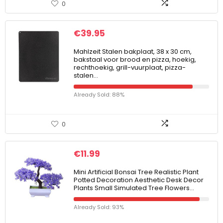
0
€
39.95
Mahlzeit Stalen bakplaat, 38 x 30 cm,
bakstaal voor brood en pizza, hoekig,
rechthoekig, grill-vuurplaat, pizza-
stalen…
Already Sold: 88%
0
€
11.99
Mini Artificial Bonsai Tree Realistic Plant
Potted Decoration Aesthetic Desk Decor
Plants Small Simulated Tree Flowers…
Already Sold: 93%