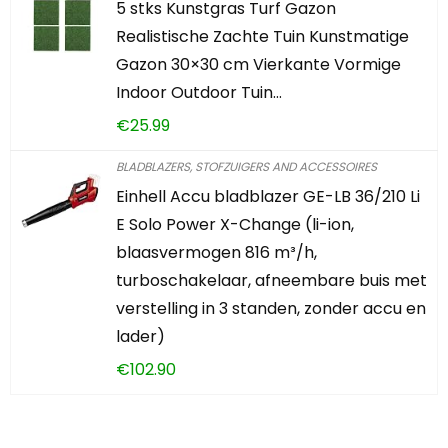
5 stks Kunstgras Turf Gazon
Realistische Zachte Tuin Kunstmatige
Gazon 30×30 cm Vierkante Vormige
Indoor Outdoor Tuin…
€
25.99
BLADBLAZERS, STOFZUIGERS AND ACCESSOIRES
Einhell Accu bladblazer GE-LB 36/210 Li
E Solo Power X-Change (li-ion,
blaasvermogen 816 m³/h,
turboschakelaar, afneembare buis met
verstelling in 3 standen, zonder accu en
lader)
€
102.90