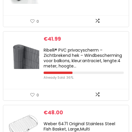
0
€
41.99
Ribelli® PVC privacyscherm –
Zichtbrekend hek – Windbescherming
voor balkons, kleur:antraciet, lengte:4
meter, hoogte…
Already Sold: 36%
0
€
48.00
Weber 6471 Original Stainless Steel
Fish Basket, Large,Multi