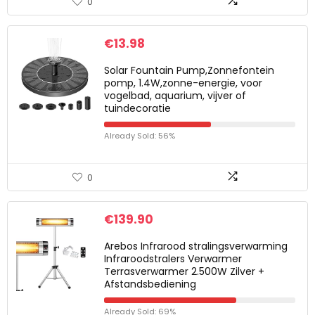
0
€
13.98
Solar Fountain Pump,Zonnefontein
pomp, 1.4W,zonne-energie, voor
vogelbad, aquarium, vijver of
tuindecoratie
Already Sold: 56%
0
€
139.90
Arebos Infrarood stralingsverwarming
Infraroodstralers Verwarmer
Terrasverwarmer 2.500W Zilver +
Afstandsbediening
Already Sold: 69%