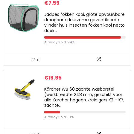
€
7.59
Jadpes fokken kooi, grote opvouwbare
draagbare duurzame geventileerde
vlinder huis insecten fokken kooi netto
doek…
Already Sold: 94%
0
€
19.95
Kärcher WB 60 zachte wasborstel
(werkbreedte 248 mm, geschikt voor
alle Kärcher hogedrukreinigers K2 – K7,
zachte…
Already Sold: 19%