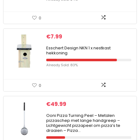
0
€
7.99
Esschert Design NKN 1 x nestkast
hekkoning
Already Sold: 83%
0
€
49.99
Ooni Pizza Turning Peel – Metalen
pizzaschep met lange handgreep –
Lichtgewicht pizzapeel om pizza’s te
draaien – Pizza…