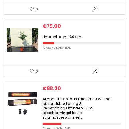
0
€
79.00
Limoenboom 160 cm
Already Sold: 15%
0
€
88.30
Arebos infraroodstraler 2000 W | met
afstandsbediening 3
verwarmingsstanden | IP65
beschermingsklasse
stralingsverwarmer…
Already Sold: 24%