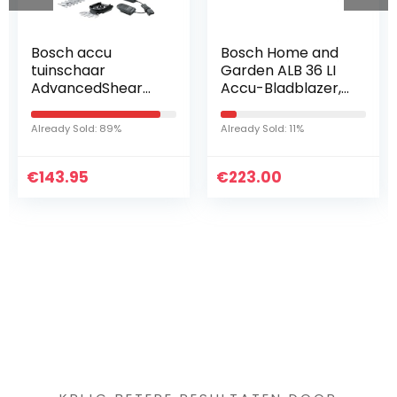
Bosch Home and
Dehner Natura
Garden ALB 36 LI
wildvogelvoer,
Accu-Bladblazer,
messenbol, zonder
Accu, Oplader,
net, 100 stuks (10
Doos,
kg)
Already Sold: 11%
Already Sold: 58%
Luchtsnelheid: 180-
260 km/h, 36 V
€
Systeem, 2,0 Ah…
223.00
€
24.19
Iets interessants
gevonden ?