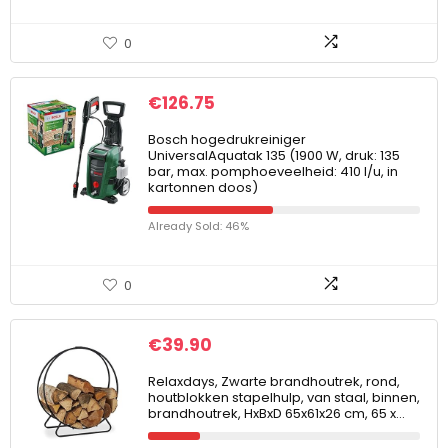
0
€
126.75
Bosch hogedrukreiniger
UniversalAquatak 135 (1900 W, druk: 135
bar, max. pomphoeveelheid: 410 l/u, in
kartonnen doos)
Already Sold: 46%
0
€
39.90
Relaxdays, Zwarte brandhoutrek, rond,
houtblokken stapelhulp, van staal, binnen,
brandhoutrek, HxBxD 65x61x26 cm, 65 x…