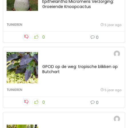
Epithelantha Micromeris Verzorging:
Groeiende Knoopcactus
TUINIEREN
5 jaar ago
0
0
GPOD op de weg: tropische blikken op
Butchart
TUINIEREN
5 jaar ago
0
0