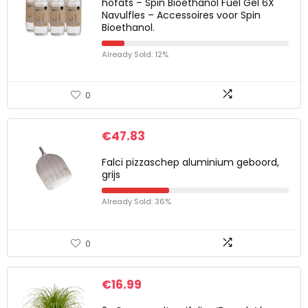
höfats – Spin Bioethanol Fuel Gel 6X
Navulfles – Accessoires voor Spin
Bioethanol.
Already Sold: 12%
0
€
47.83
Falci pizzaschep aluminium geboord,
grijs
Already Sold: 36%
0
€
16.99