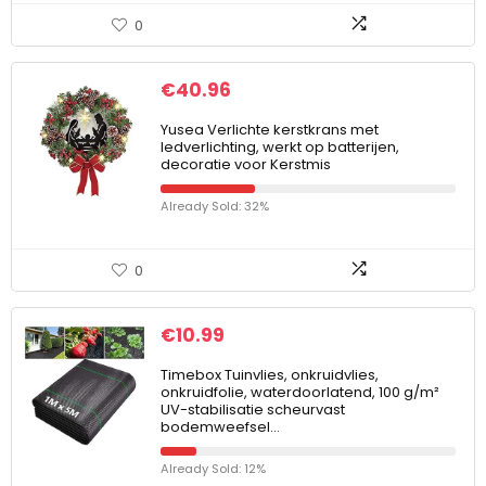
0
€
40.96
Yusea Verlichte kerstkrans met
ledverlichting, werkt op batterijen,
decoratie voor Kerstmis
Already Sold: 32%
0
€
10.99
Timebox Tuinvlies, onkruidvlies,
onkruidfolie, waterdoorlatend, 100 g/m²
UV-stabilisatie scheurvast
bodemweefsel…
Already Sold: 12%