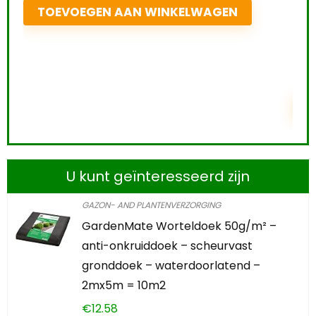
Schiet op! Aanbieding loopt binnenkort af
0
2
2
3
5
4
1
3
4
TOEVOEGEN AAN WINKELWAGEN
U kunt geïnteresseerd zijn
GAZON- AND PLANTENVERZORGING
GardenMate Worteldoek 50g/m² –
anti-onkruiddoek – scheurvast
gronddoek – waterdoorlatend –
2mx5m = 10m2
€
12.58