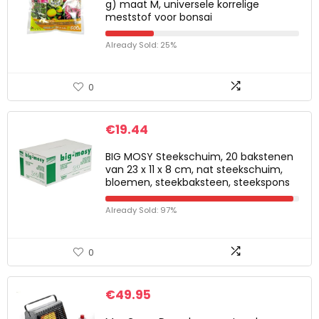
g) maat M, universele korrelige
meststof voor bonsai
Already Sold: 25%
0
€
19.44
BIG MOSY Steekschuim, 20 bakstenen
van 23 x 11 x 8 cm, nat steekschuim,
bloemen, steekbaksteen, steekspons
Already Sold: 97%
0
€
49.95