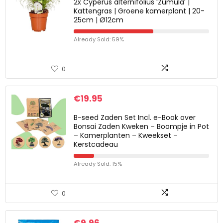
2x Cyperus alternifolius ‘Zumula’ |
Kattengras | Groene kamerplant | 20-
25cm | Ø12cm
Already Sold: 59%
0
€
19.95
B-seed Zaden Set Incl. e-Book over
Bonsai Zaden Kweken – Boompje in Pot
– Kamerplanten – Kweekset –
Kerstcadeau
Already Sold: 15%
0