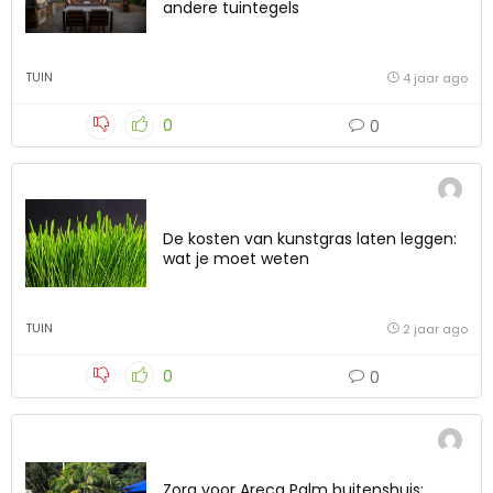
andere tuintegels
TUIN
4 jaar ago
0
0
De kosten van kunstgras laten leggen:
wat je moet weten
TUIN
2 jaar ago
0
0
Zorg voor Areca Palm buitenshuis: