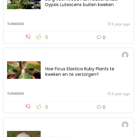
Dypsis Lutescens buiten kweken
TUINIEREN
5 jaar ago
0
0
Hoe Ficus Elastica Ruby Plants te
kweken en te verzorgen?
TUINIEREN
5 jaar ago
0
0