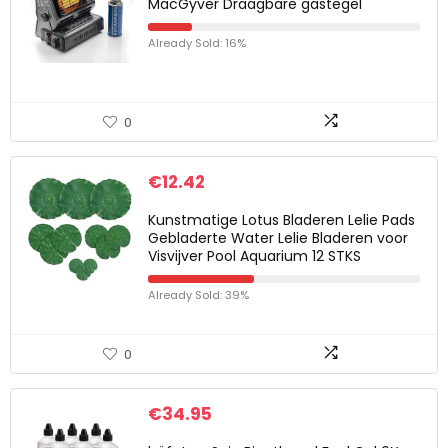
MacGyver Draagbare gastegel
Already Sold: 16%
0
€
12.42
Kunstmatige Lotus Bladeren Lelie Pads
Gebladerte Water Lelie Bladeren voor
Visvijver Pool Aquarium 12 STKS
Already Sold: 39%
0
€
34.95