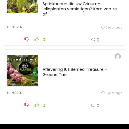
Sprinkhanen die uw Crinum-
lelieplanten vernietigen? Kom van ze
af
TUINIEREN
5 jaar ago
0
0
Aflevering 101: Berried Treasure –
Groene Tuin
TUINIEREN
5 jaar ago
0
0