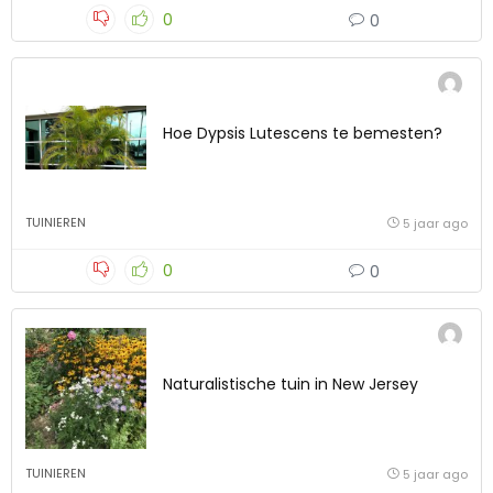
0
0
Hoe Dypsis Lutescens te bemesten?
TUINIEREN
5 jaar ago
0
0
Naturalistische tuin in New Jersey
TUINIEREN
5 jaar ago