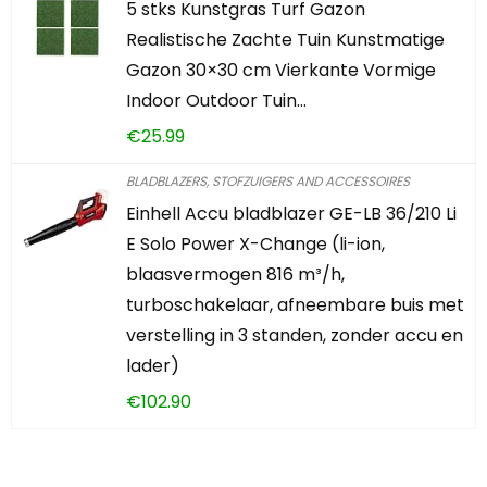
5 stks Kunstgras Turf Gazon
Realistische Zachte Tuin Kunstmatige
Gazon 30×30 cm Vierkante Vormige
Indoor Outdoor Tuin…
€
25.99
BLADBLAZERS, STOFZUIGERS AND ACCESSOIRES
Einhell Accu bladblazer GE-LB 36/210 Li
E Solo Power X-Change (li-ion,
blaasvermogen 816 m³/h,
turboschakelaar, afneembare buis met
verstelling in 3 standen, zonder accu en
lader)
€
102.90