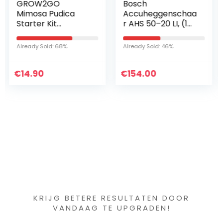
Bosch
10 stuks Droge
Accuheggenschaa
Installaties
r AHS 50–20 LI, (1
Pampagras
Accu, 18V,
Natural
Slaglengte: 20 mm,
Phragmites
Already Sold: 46%
Already Sold: 44%
in Doos)
Communis
Wedding Flower
€
154.00
€
Bunch Color
31.99
Gedroogd
Bloemboeket
(Color…
Iets interessants
gevonden ?
KRIJG BETERE RESULTATEN DOOR
VANDAAG TE UPGRADEN!