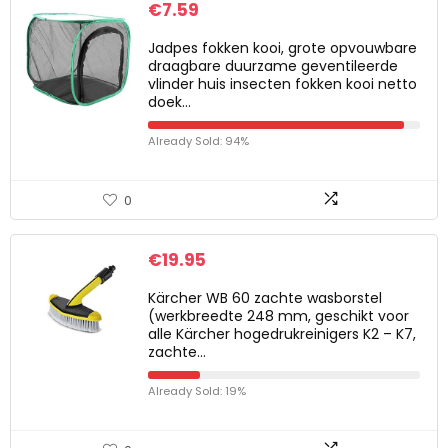
€
7.59
Jadpes fokken kooi, grote opvouwbare
draagbare duurzame geventileerde
vlinder huis insecten fokken kooi netto
doek…
Already Sold: 94%
0
€
19.95
Kärcher WB 60 zachte wasborstel
(werkbreedte 248 mm, geschikt voor
alle Kärcher hogedrukreinigers K2 – K7,
zachte…
Already Sold: 19%