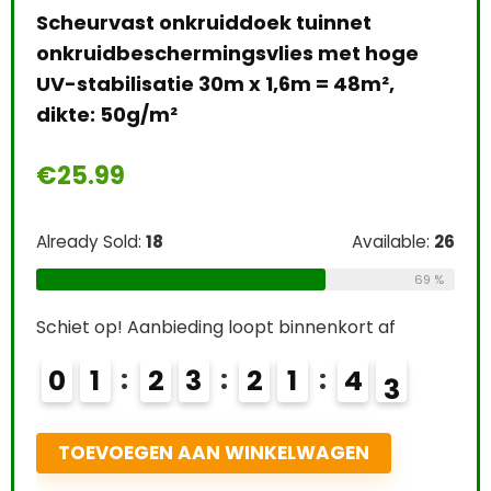
gra
€
3
Alre
Easy Life EasyCarbo Plantenmest, 500
Schi
e:
26
ml
0
69 %
€
12.24
T
Already Sold:
21
Available:
31
68 %
Schiet op! Aanbieding loopt binnenkort af