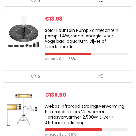
0
€
13.98
Solar Fountain Pump,Zonnefontein
pomp, 1.4W,zonne-energie, voor
vogelbad, aquarium, vijver of
tuindecoratie
Already Sold: 56%
0
€
139.90
Arebos Infrarood stralingsverwarming
Infraroodstralers Verwarmer
Terrasverwarmer 2.500W Zilver +
Afstandsbediening
Already Sold: 69%