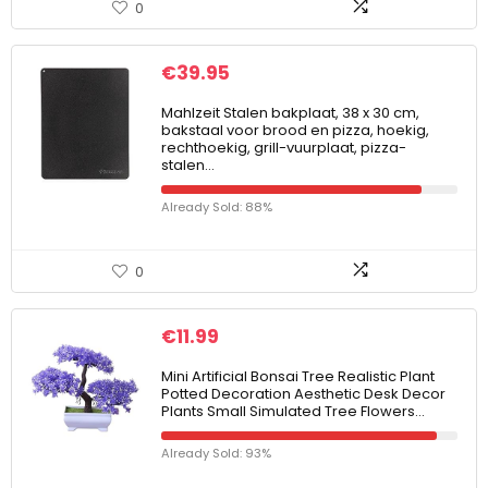
0
€
39.95
Mahlzeit Stalen bakplaat, 38 x 30 cm,
bakstaal voor brood en pizza, hoekig,
rechthoekig, grill-vuurplaat, pizza-
stalen…
Already Sold: 88%
0
€
11.99
Mini Artificial Bonsai Tree Realistic Plant
Potted Decoration Aesthetic Desk Decor
Plants Small Simulated Tree Flowers…
Already Sold: 93%