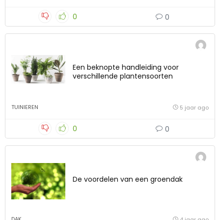
0
0
Een beknopte handleiding voor
verschillende plantensoorten
TUINIEREN
5 jaar ago
0
0
De voordelen van een groendak
DAK
4 jaar ago