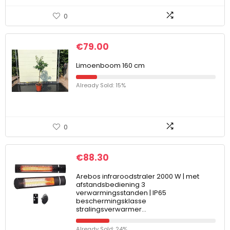
0
€
79.00
Limoenboom 160 cm
Already Sold: 15%
0
€
88.30
Arebos infraroodstraler 2000 W | met
afstandsbediening 3
verwarmingsstanden | IP65
beschermingsklasse
stralingsverwarmer…
Already Sold: 24%