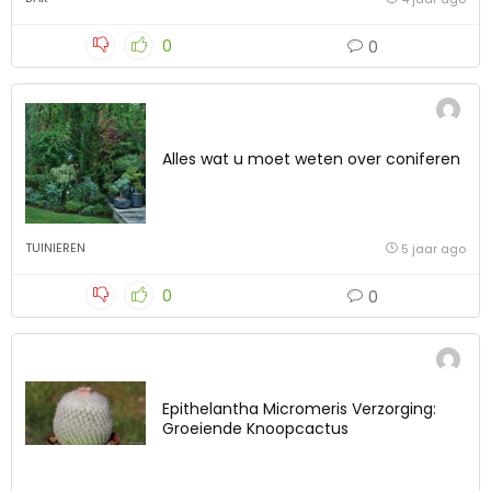
0
0
Alles wat u moet weten over coniferen
TUINIEREN
5 jaar ago
0
0
Epithelantha Micromeris Verzorging:
Groeiende Knoopcactus