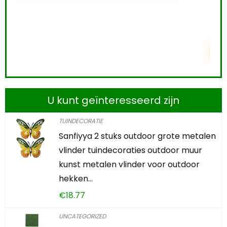
0
2
2
3
2
1
4
1
2
TOEVOEGEN AAN WINKELWAGEN
U kunt geïnteresseerd zijn
TUINDECORATIE
Sanfiyya 2 stuks outdoor grote metalen
vlinder tuindecoraties outdoor muur
kunst metalen vlinder voor outdoor
hekken…
€
18.77
UNCATEGORIZED