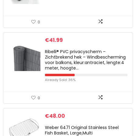
0
€
41.99
Ribelli® PVC privacyscherm –
Zichtbrekend hek – Windbescherming
voor balkons, kleur:antraciet, lengte:4
meter, hoogte…
Already Sold: 36%
0
€
48.00
Weber 6471 Original Stainless Steel
Fish Basket, Large,Multi