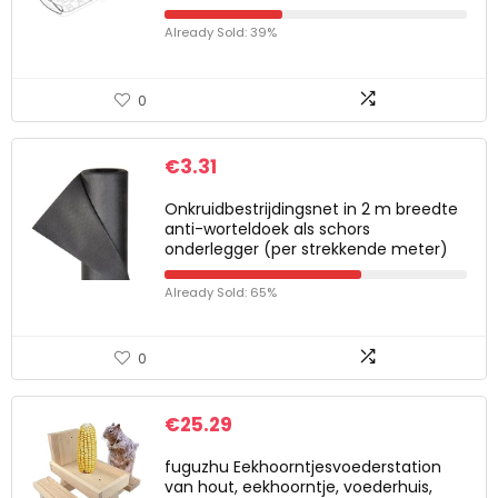
Already Sold: 39%
0
€
3.31
Onkruidbestrijdingsnet in 2 m breedte
anti-worteldoek als schors
onderlegger (per strekkende meter)
Already Sold: 65%
0
€
25.29
fuguzhu Eekhoorntjesvoederstation
van hout, eekhoorntje, voederhuis,