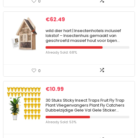
0
€
62.49
wild dier hart | Insectenhotels inclusief
lokstof – Insectenhuis gemaakt van
geschroefd massief hout voor bijen…
Already Sold: 68%
0
€
10.99
30 Stuks Sticky Insect Traps Fruit Fly Trap
Plant Vliegenvangers Plant Fly Catchers
Dubbelzijdige Gele Val Gele Sticker…
Already Sold: 53%