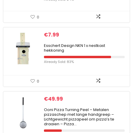
0
€
7.99
Esschert Design NKN 1 x nestkast
hekkoning
Already Sold: 83%
0
€
49.99
Ooni Pizza Turning Peel – Metalen
pizzaschep met lange handgreep –
Lichtgewicht pizzapeel om pizza’s te
draaien – Pizza…