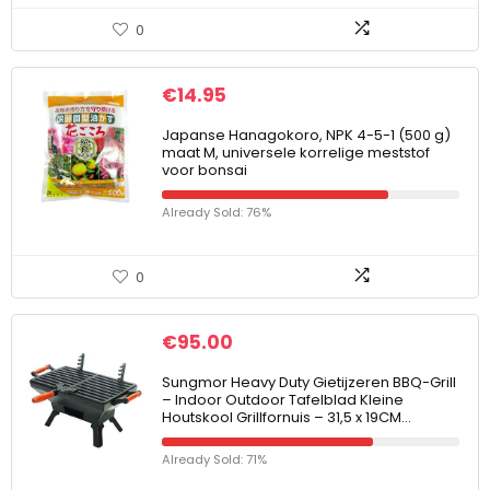
0
€
14.95
Japanse Hanagokoro, NPK 4-5-1 (500 g)
maat M, universele korrelige meststof
voor bonsai
Already Sold: 76%
0
€
95.00
Sungmor Heavy Duty Gietijzeren BBQ-Grill
– Indoor Outdoor Tafelblad Kleine
Houtskool Grillfornuis – 31,5 x 19CM…
Already Sold: 71%