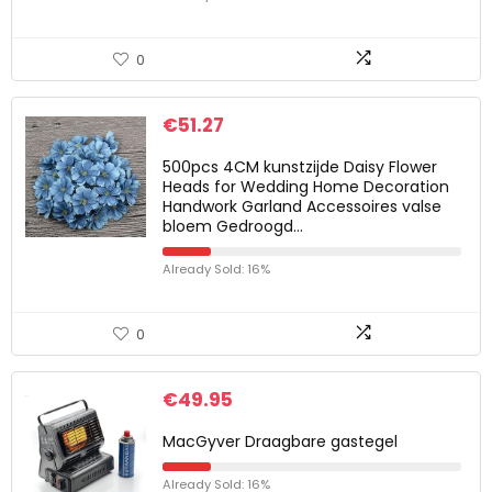
0
€
51.27
500pcs 4CM kunstzijde Daisy Flower
Heads for Wedding Home Decoration
Handwork Garland Accessoires valse
bloem Gedroogd…
Already Sold: 16%
0
€
49.95
MacGyver Draagbare gastegel
Already Sold: 16%