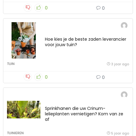
0
0
Hoe kies je de beste zaden leverancier
voor jouw tuin?
TUIN
3 jaar ago
0
0
Sprinkhanen die uw Crinum-
lelieplanten vernietigen? Kom van ze
af
TUINIEREN
5 jaar ago