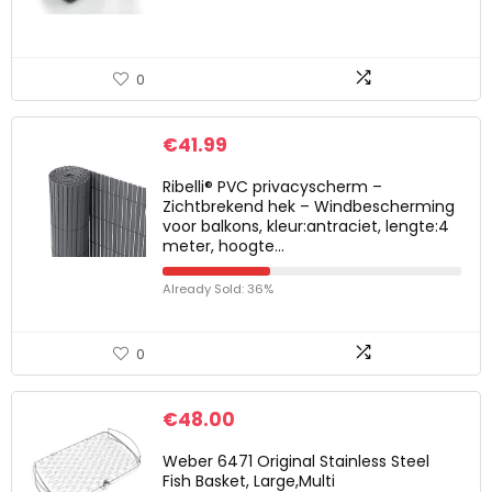
0
€
41.99
Ribelli® PVC privacyscherm –
Zichtbrekend hek – Windbescherming
voor balkons, kleur:antraciet, lengte:4
meter, hoogte…
Already Sold: 36%
0
€
48.00
Weber 6471 Original Stainless Steel
Fish Basket, Large,Multi