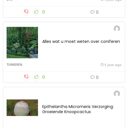
0
0
Alles wat u moet weten over coniferen
TUINIEREN
5 jaar ago
0
0
Epithelantha Micromeris Verzorging:
Groeiende Knoopcactus