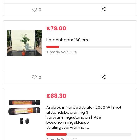
0
€
79.00
Limoenboom 160 cm
Already Sold: 15%
0
€
88.30
Arebos infraroodstraler 2000 W | met
afstandsbediening 3
verwarmingsstanden | IP65
beschermingsklasse
stralingsverwarmer…
Already Sold: 24%