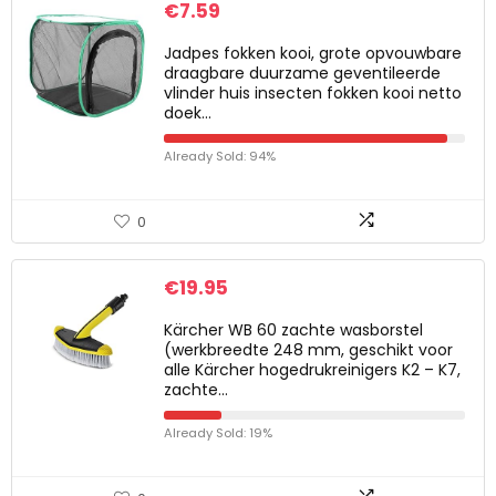
€
7.59
Jadpes fokken kooi, grote opvouwbare
draagbare duurzame geventileerde
vlinder huis insecten fokken kooi netto
doek…
Already Sold: 94%
0
€
19.95
Kärcher WB 60 zachte wasborstel
(werkbreedte 248 mm, geschikt voor
alle Kärcher hogedrukreinigers K2 – K7,
zachte…
Already Sold: 19%