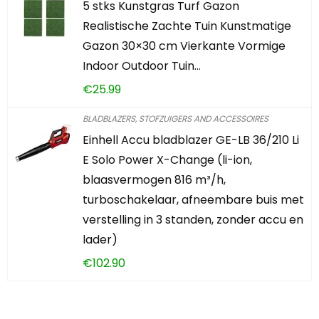
5 stks Kunstgras Turf Gazon
Realistische Zachte Tuin Kunstmatige
Gazon 30×30 cm Vierkante Vormige
Indoor Outdoor Tuin…
€
25.99
BLADBLAZERS, STOFZUIGERS AND ACCESSOIRES
Einhell Accu bladblazer GE-LB 36/210 Li
E Solo Power X-Change (li-ion,
blaasvermogen 816 m³/h,
turboschakelaar, afneembare buis met
verstelling in 3 standen, zonder accu en
lader)
€
102.90