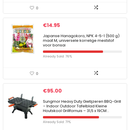
0
€
14.95
Japanse Hanagokoro, NPK 4-5-1 (500 g)
maat M, universele korrelige meststof
voor bonsai
Already Sold: 76%
0
€
95.00
Sungmor Heavy Duty Gietijzeren BBQ-Grill
– Indoor Outdoor Tafelblad Kleine
Houtskool Grillfornuis – 31,5 x 19CM…
Already Sold: 71%