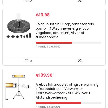
0
€
13.98
Solar Fountain Pump,Zonnefontein
pomp, 1.4W,zonne-energie, voor
vogelbad, aquarium, vijver of
tuindecoratie
Already Sold: 56%
0
€
139.90
Arebos Infrarood stralingsverwarming
Infraroodstralers Verwarmer
Terrasverwarmer 2.500W Zilver +
Afstandsbediening
Already Sold: 69%