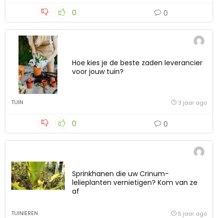
0
0
Hoe kies je de beste zaden leverancier
voor jouw tuin?
TUIN
3 jaar ago
0
0
Sprinkhanen die uw Crinum-
lelieplanten vernietigen? Kom van ze
af
TUINIEREN
5 jaar ago