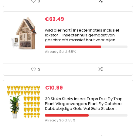
0
€
62.49
wild dier hart | Insectenhotels inclusief
lokstof – Insectenhuis gemaakt van
geschroefd massief hout voor bijen…
Already Sold: 68%
0
€
10.99
30 Stuks Sticky Insect Traps Fruit Fly Trap
Plant Vliegenvangers Plant Fly Catchers
Dubbelzijdige Gele Val Gele Sticker…
Already Sold: 53%