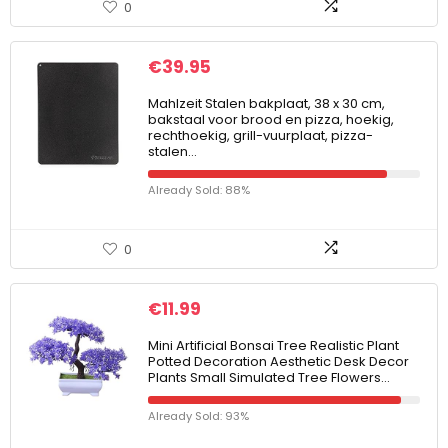
0
€
39.95
Mahlzeit Stalen bakplaat, 38 x 30 cm,
bakstaal voor brood en pizza, hoekig,
rechthoekig, grill-vuurplaat, pizza-
stalen…
Already Sold: 88%
0
€
11.99
Mini Artificial Bonsai Tree Realistic Plant
Potted Decoration Aesthetic Desk Decor
Plants Small Simulated Tree Flowers…
Already Sold: 93%