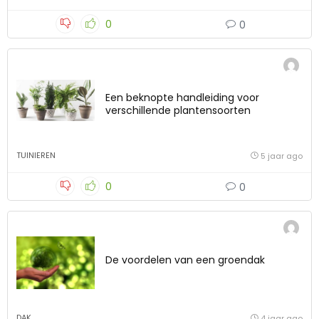
0
0
Een beknopte handleiding voor
verschillende plantensoorten
TUINIEREN
5 jaar ago
0
0
De voordelen van een groendak
DAK
4 jaar ago