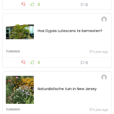
0
0
Hoe Dypsis Lutescens te bemesten?
TUINIEREN
5 jaar ago
0
0
Naturalistische tuin in New Jersey
TUINIEREN
5 jaar ago