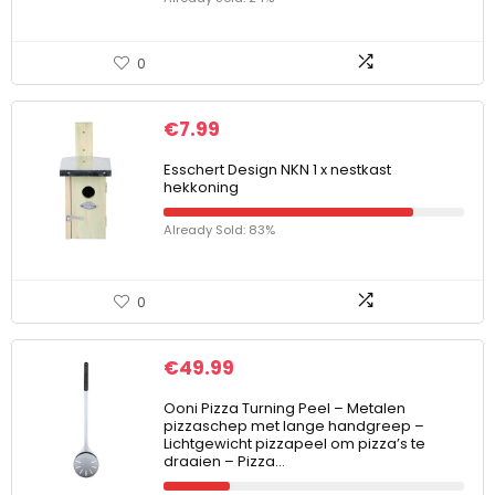
0
€
7.99
Esschert Design NKN 1 x nestkast
hekkoning
Already Sold: 83%
0
€
49.99
Ooni Pizza Turning Peel – Metalen
pizzaschep met lange handgreep –
Lichtgewicht pizzapeel om pizza’s te
draaien – Pizza…