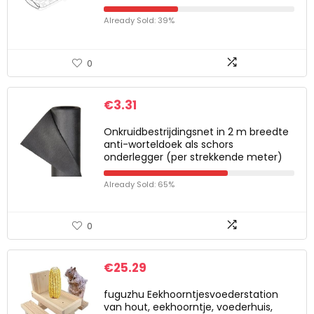
Already Sold: 39%
0
€
3.31
Onkruidbestrijdingsnet in 2 m breedte
anti-worteldoek als schors
onderlegger (per strekkende meter)
Already Sold: 65%
0
€
25.29
fuguzhu Eekhoorntjesvoederstation
van hout, eekhoorntje, voederhuis,