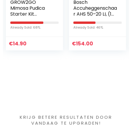
Bosch
10 stuks Droge
Accuheggenschaa
Installaties
r AHS 50–20 LI, (1
Pampagras
Accu, 18V,
Natural
Slaglengte: 20 mm,
Phragmites
Already Sold: 46%
Already Sold: 44%
in Doos)
Communis
Wedding Flower
€
154.00
€
Bunch Color
31.99
Gedroogd
Bloemboeket
(Color…
Iets interessants
gevonden ?
KRIJG BETERE RESULTATEN DOOR
VANDAAG TE UPGRADEN!