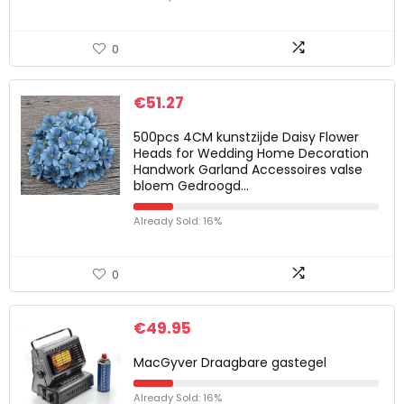
0
€
51.27
500pcs 4CM kunstzijde Daisy Flower
Heads for Wedding Home Decoration
Handwork Garland Accessoires valse
bloem Gedroogd…
Already Sold: 16%
0
€
49.95
MacGyver Draagbare gastegel
Already Sold: 16%