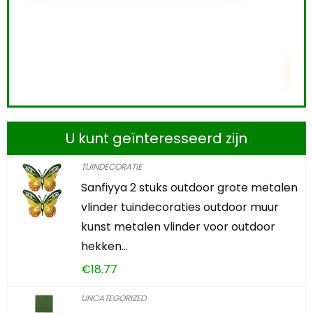
0
2
2
3
1
1
2
2
3
TOEVOEGEN AAN WINKELWAGEN
U kunt geïnteresseerd zijn
TUINDECORATIE
Sanfiyya 2 stuks outdoor grote metalen
vlinder tuindecoraties outdoor muur
kunst metalen vlinder voor outdoor
hekken…
€
18.77
UNCATEGORIZED