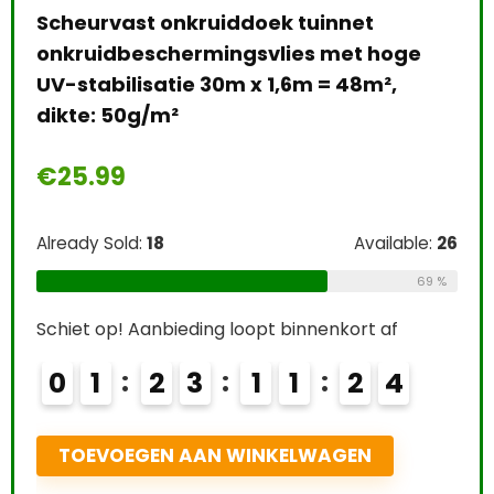
gra
e
€
3
Alre
Easy Life EasyCarbo Plantenmest, 500
Schi
e:
26
ml
0
69 %
€
12.24
T
Already Sold:
21
Available:
31
68 %
Schiet op! Aanbieding loopt binnenkort af