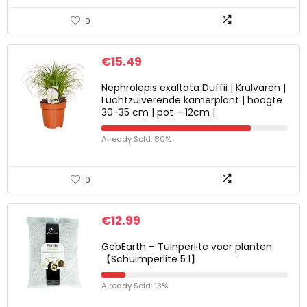
0
€
15.49
Nephrolepis exaltata Duffii | Krulvaren |
Luchtzuiverende kamerplant | hoogte
30-35 cm | pot – 12cm |
Already Sold: 80%
0
€
12.99
GebEarth – Tuinperlite voor planten
【Schuimperlite 5 l】
Already Sold: 13%