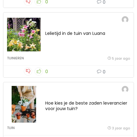
0
0
Lelietijd in de tuin van Luana
TUINIEREN
5 jaar ago
0
0
Hoe kies je de beste zaden leverancier
voor jouw tuin?
TUIN
3 jaar ago