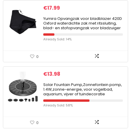
€
17.99
Yumira Opvangzak voor bladblazer 420D
Oxford waterdichte zak met ritssluiting,
blad- en stofopvangzak voor bladzuiger
Already Sold: 14%
0
€
13.98
Solar Fountain Pump,Zonnefontein pomp,
1.4W,zonne-energie, voor vogelbad,
aquarium, vijver of tuindecoratie
Already Sold: 58%
0