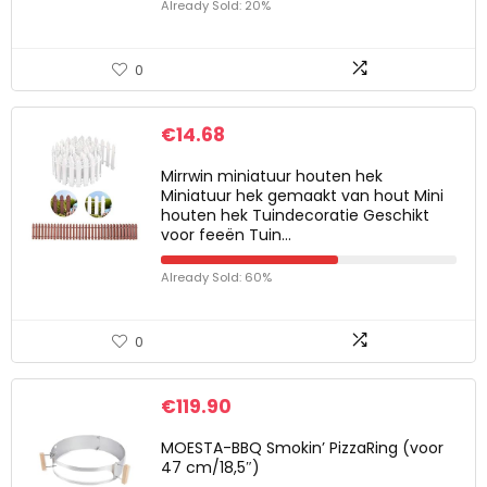
Already Sold: 20%
0
€
14.68
Mirrwin miniatuur houten hek
Miniatuur hek gemaakt van hout Mini
houten hek Tuindecoratie Geschikt
voor feeën Tuin…
Already Sold: 60%
0
€
119.90
MOESTA-BBQ Smokin’ PizzaRing (voor
47 cm/18,5″)