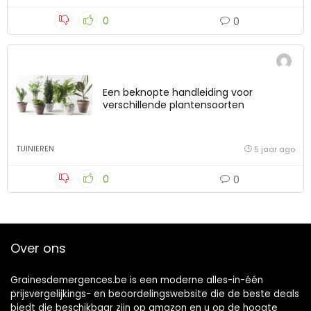
0
0
Een beknopte handleiding voor
verschillende plantensoorten
TUINIEREN
5 jaar ago
0
0
Over ons
Grainesdemergences.be is een moderne alles-in-één
prijsvergelijkings- en beoordelingswebsite die de beste deals
biedt die beschikbaar zijn op amazon en u op de hoogte