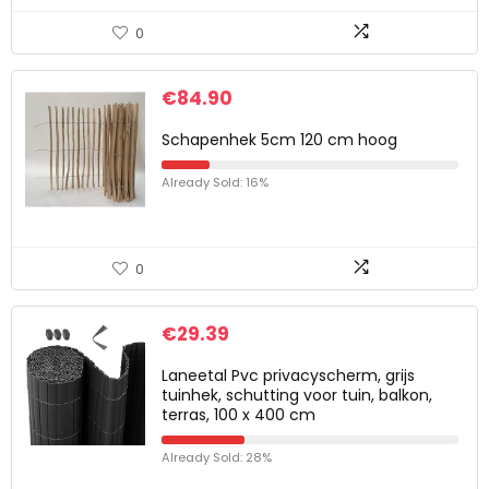
0
€
84.90
Schapenhek 5cm 120 cm hoog
Already Sold: 16%
0
€
29.39
Laneetal Pvc privacyscherm, grijs
tuinhek, schutting voor tuin, balkon,
terras, 100 x 400 cm
Already Sold: 28%