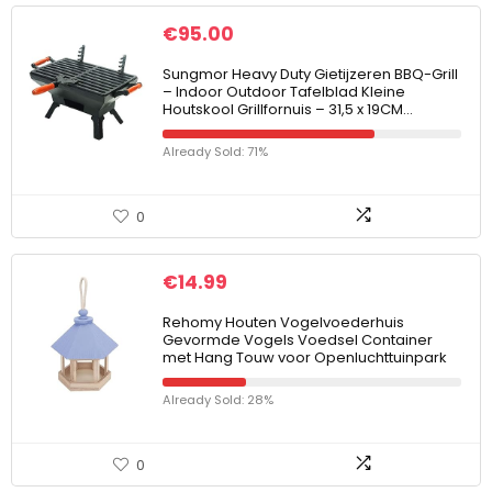
€
95.00
Sungmor Heavy Duty Gietijzeren BBQ-Grill
– Indoor Outdoor Tafelblad Kleine
Houtskool Grillfornuis – 31,5 x 19CM…
Already Sold: 71%
0
€
14.99
Rehomy Houten Vogelvoederhuis
Gevormde Vogels Voedsel Container
met Hang Touw voor Openluchttuinpark
Already Sold: 28%
0