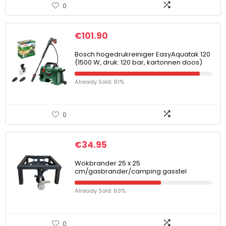
0
€
101.90
Bosch hogedrukreiniger EasyAquatak 120
(1500 W, druk: 120 bar, kartonnen doos)
Already Sold: 91%
0
€
34.95
Wokbrander 25 x 25
cm/gasbrander/camping gasstel
Already Sold: 63%
0