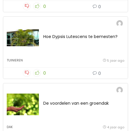
0
0
Hoe Dypsis Lutescens te bemesten?
TUINIEREN
5 jaar ago
0
0
De voordelen van een groendak
DAK
4 jaar ago