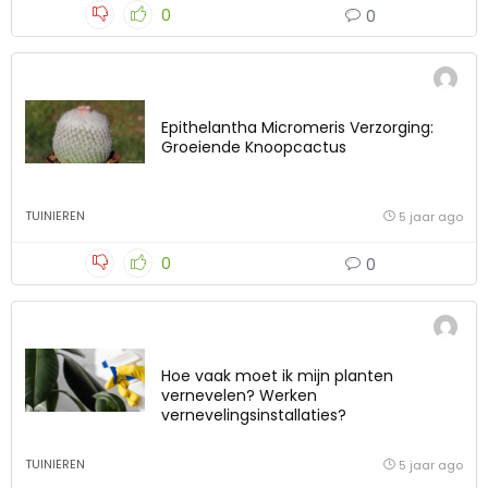
0
0
Epithelantha Micromeris Verzorging:
Groeiende Knoopcactus
TUINIEREN
5 jaar ago
0
0
Hoe vaak moet ik mijn planten
vernevelen? Werken
vernevelingsinstallaties?
TUINIEREN
5 jaar ago