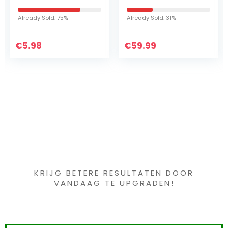
achterwand voor
bladblazer met 3-
haardhouten
versnellingen
Already Sold: 31%
Already Sold: 71%
onderstel XXL 185 x
bediening – tot 145
70 x 185 cm PVC
km/h
€
zwart
59.99
€
luchtsnelheid…
139.00
Iets interessants
gevonden ?
KRIJG BETERE RESULTATEN DOOR
VANDAAG TE UPGRADEN!