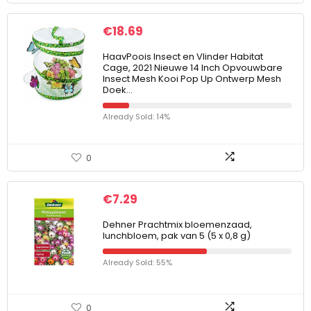
€
18.69
HaavPoois Insect en Vlinder Habitat
Cage, 2021 Nieuwe 14 Inch Opvouwbare
Insect Mesh Kooi Pop Up Ontwerp Mesh
Doek…
Already Sold: 14%
0
€
7.29
Dehner Prachtmix bloemenzaad,
lunchbloem, pak van 5 (5 x 0,8 g)
Already Sold: 55%
0