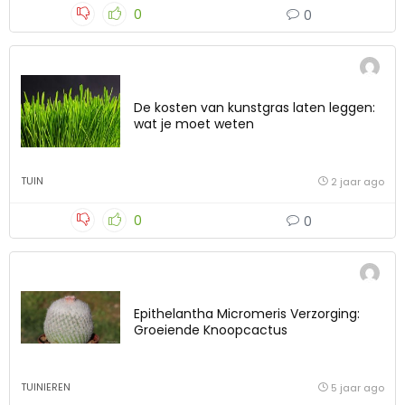
0
0
De kosten van kunstgras laten leggen:
wat je moet weten
TUIN
2 jaar ago
0
0
Epithelantha Micromeris Verzorging:
Groeiende Knoopcactus
TUINIEREN
5 jaar ago