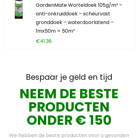
GardenMate Worteldoek 105g/m² –
anti-onkruiddoek – scheurvast
gronddoek – waterdoorlatend –
1mx50m = 50m²
€
41.36
Bespaar je geld en tijd
NEEM DE BESTE
PRODUCTEN
ONDER € 150
We hebben de beste producten voor u gevonden