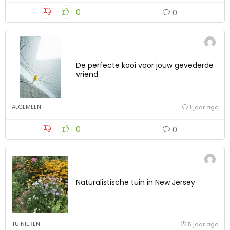
0
0
De perfecte kooi voor jouw gevederde
vriend
ALGEMEEN
1 jaar ago
0
0
Naturalistische tuin in New Jersey
TUINIEREN
5 jaar ago