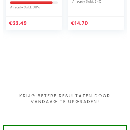
Already Sold: 54%
7
bajonetaansluiti
Already Sold: 45%
geschikt voor
hogedrukreinige
€
14.70
€
K 2 – K 7)
73.90
Iets interessants
gevonden ?
KRIJG BETERE RESULTATEN DOOR
VANDAAG TE UPGRADEN!