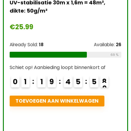
 x 1,6m = 48m²,
Easy Life EasyCarbo Plant
Available:
26
ml
69 %
€
12.24
oopt binnenkort af
4
5
5
7
Already Sold:
21
8
WINKELWAGEN
Schiet op! Aanbieding loopt bin
0
2
1
9
4
5