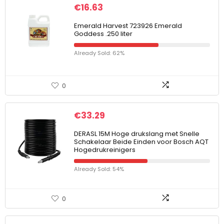
€
16.63
Emerald Harvest 723926 Emerald
Goddess .250 liter
Already Sold: 62%
0
€
33.29
DERASL 15M Hoge drukslang met Snelle
Schakelaar Beide Einden voor Bosch AQT
Hogedrukreinigers
Already Sold: 54%
0