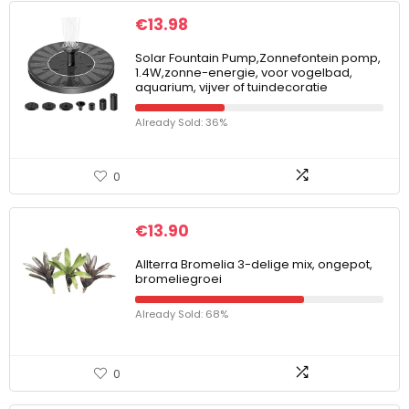
€
13.98
Solar Fountain Pump,Zonnefontein pomp,
1.4W,zonne-energie, voor vogelbad,
aquarium, vijver of tuindecoratie
Already Sold: 36%
0
€
13.90
Allterra Bromelia 3-delige mix, ongepot,
bromeliegroei
Already Sold: 68%
0