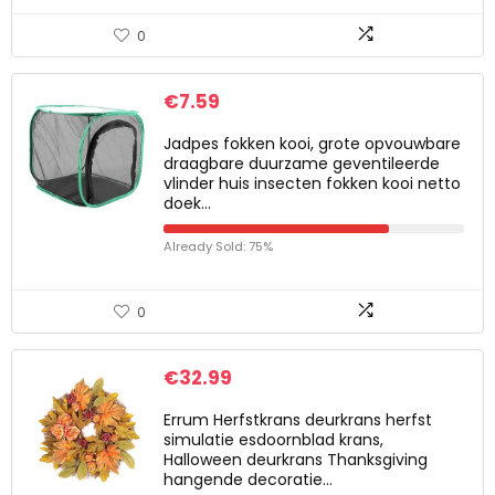
0
€
7.59
Jadpes fokken kooi, grote opvouwbare
draagbare duurzame geventileerde
vlinder huis insecten fokken kooi netto
doek…
Already Sold: 75%
0
€
32.99
Errum Herfstkrans deurkrans herfst
simulatie esdoornblad krans,
Halloween deurkrans Thanksgiving
hangende decoratie…