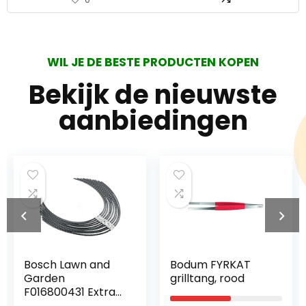
WIL JE DE BESTE PRODUCTEN KOPEN
Bekijk de nieuwste
aanbiedingen
nd
Bodum FYRKAT
Kärcher PC 20
grilltang, rood
dakgoot- en
tra
rioolreinigingsse
d
(20 m,