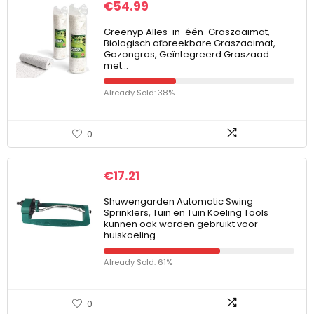
€
54.99
Greenyp Alles-in-één-Graszaaimat,
Biologisch afbreekbare Graszaaimat,
Gazongras, Geïntegreerd Graszaad
met…
Already Sold: 38%
0
€
17.21
Shuwengarden Automatic Swing
Sprinklers, Tuin en Tuin Koeling Tools
kunnen ook worden gebruikt voor
huiskoeling…
Already Sold: 61%
0