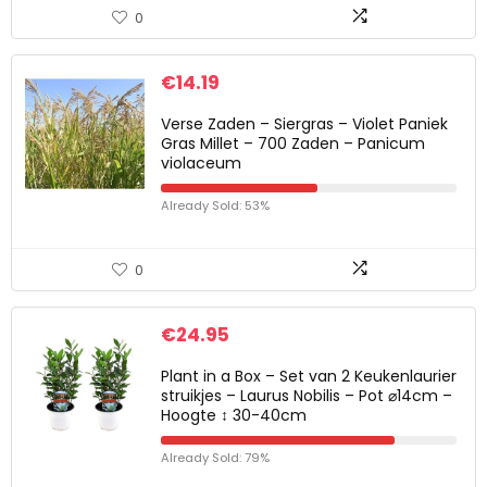
0
€
14.19
Verse Zaden – Siergras – Violet Paniek
Gras Millet – 700 Zaden – Panicum
violaceum
Already Sold: 53%
0
€
24.95
Plant in a Box – Set van 2 Keukenlaurier
struikjes – Laurus Nobilis – Pot ⌀14cm –
Hoogte ↕ 30-40cm
Already Sold: 79%