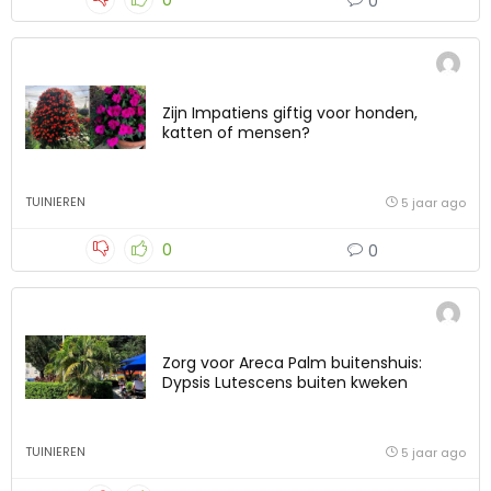
0
0
Zijn Impatiens giftig voor honden,
katten of mensen?
TUINIEREN
5 jaar ago
0
0
Zorg voor Areca Palm buitenshuis:
Dypsis Lutescens buiten kweken
TUINIEREN
5 jaar ago