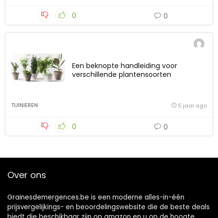
0
0
Een beknopte handleiding voor
verschillende plantensoorten
TUINIEREN
5 jaar ago
0
0
Over ons
Grainesdemergences.be is een moderne alles-in-één
prijsvergelijkings- en beoordelingswebsite die de beste deals
biedt die beschikbaar zijn op amazon en u op de hoogte