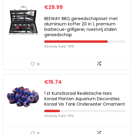
€
29.99
BEEWAY BBQ gereedschapsset met
aluminium koffer 20 in 1, premium
barbecue-grillgerei, roestvrij stalen
gereedschap
Already Sold: 78%
0
€
15.74
1 st Kunstkoraal Realistische Hars
Koraal Planten Aquarium Decoraties
Koraal Vis Tank Onderwater Ornament
Already Sold: 19%
0