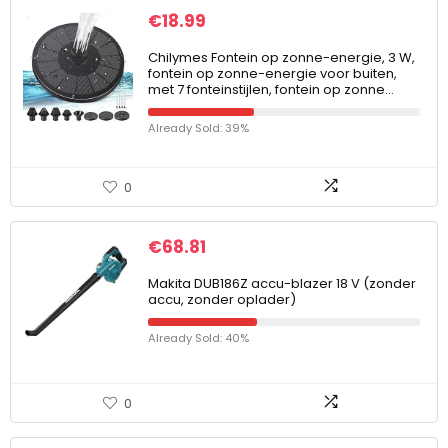
€
18.99
Chilymes Fontein op zonne-energie, 3 W,
fontein op zonne-energie voor buiten,
met 7 fonteinstijlen, fontein op zonne…
Already Sold: 39%
0
€
68.81
Makita DUB186Z accu-blazer 18 V (zonder
accu, zonder oplader)
Already Sold: 40%
0