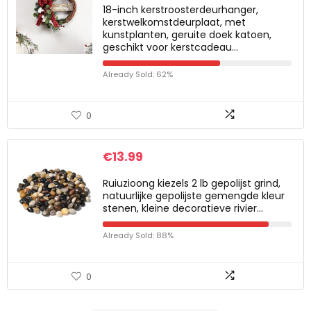
18-inch kerstroosterdeurhanger,
kerstwelkomstdeurplaat, met
kunstplanten, geruite doek katoen,
geschikt voor kerstcadeau…
Already Sold: 62%
0
€
13.99
Ruiuzioong kiezels 2 lb gepolijst grind,
natuurlijke gepolijste gemengde kleur
stenen, kleine decoratieve rivier…
Already Sold: 88%
0