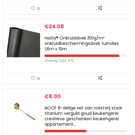
0
€
24.08
HaGa® Onkruiddoek 150g/m²
onkruidbeschermingsdoek tuinvlies
1,6m x 10m
Already Sold: 91%
0
€
8.00
AOOF 8-delige set van roestvrij staal
titanium verguld goud keukengerei
creatieve geschenken keukengerei
appartement…