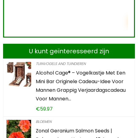
7
TOEVOEGEN AAN WINKELWAGEN
U kunt geïnteresseerd zijn
TUINVOGELS AND TUINDIEREN
Alcohol Cage® – Vogelkastje Met Een
Mini Bar Originele Cadeau-Idee Voor
Mannen Grappig Verjaardagscadeau
Voor Mannen…
€
59.97
BLOEMEN
Zonal Geranium Salmon Seeds |