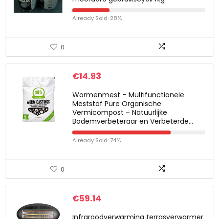
Already Sold: 28%
0
€
14.93
Wormenmest – Multifunctionele
Meststof Pure Organische
Vermicompost – Natuurlijke
Bodemverbeteraar en Verbeterde…
Already Sold: 74%
0
€
59.14
Infraroodverwarming terrasverwarmer