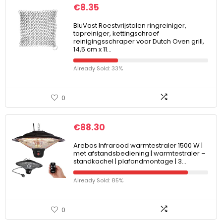
€
8.35
BluVast Roestvrijstalen ringreiniger,
topreiniger, kettingschroef
reinigingsschraper voor Dutch Oven grill,
14,5 cm x 11…
Already Sold: 33%
0
€
88.30
Arebos Infrarood warmtestraler 1500 W |
met afstandsbediening | warmtestraler –
standkachel | plafondmontage | 3…
Already Sold: 85%
0