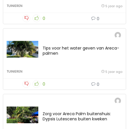
TUINIEREN
5 jaar ago
0
0
Tips voor het water geven van Areca-
palmen
TUINIEREN
5 jaar ago
0
0
Zorg voor Areca Palm buitenshuis:
Dypsis Lutescens buiten kweken