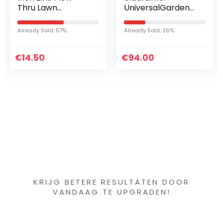
UniversalGardenTi
42824001305 Past
dy 2300 (2300 W,
Voor Stihl BR600
opvangzak 45 l,
BR500 BR550
Already Sold: 26%
Already Sold: 55%
variabel toerental,
Rugzak Bladblazer
voor het blazen…
€
94.00
€
21.07
Iets interessants
gevonden ?
KRIJG BETERE RESULTATEN DOOR
VANDAAG TE UPGRADEN!