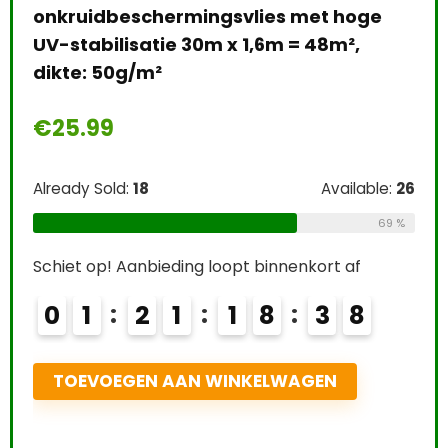
e
gra
€
3
Alre
Easy Life EasyCarbo Plantenmest, 500
e:
26
ml
Schi
69 %
0
€
12.24
Already Sold:
21
Available:
31
T
68 %
Schiet op! Aanbieding loopt binnenkort af
0
2
2
1
1
8
3
6