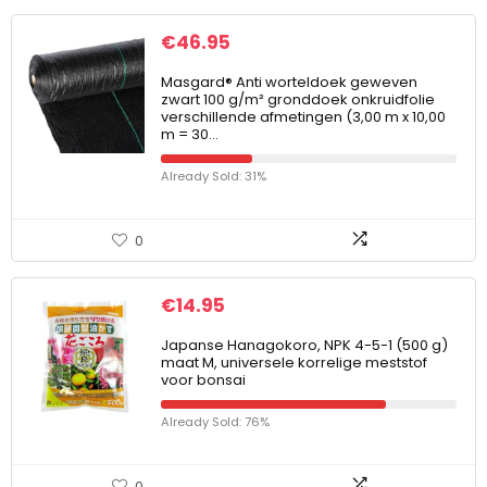
€
46.95
Masgard® Anti worteldoek geweven
zwart 100 g/m² gronddoek onkruidfolie
verschillende afmetingen (3,00 m x 10,00
m = 30…
Already Sold: 31%
0
€
14.95
Japanse Hanagokoro, NPK 4-5-1 (500 g)
maat M, universele korrelige meststof
voor bonsai
Already Sold: 76%
0