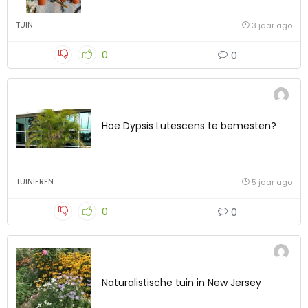
TUIN
3 jaar ago
0
0
Hoe Dypsis Lutescens te bemesten?
TUINIEREN
5 jaar ago
0
0
Naturalistische tuin in New Jersey