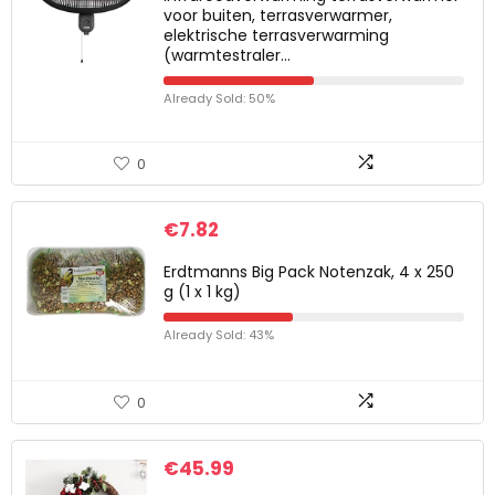
voor buiten, terrasverwarmer,
elektrische terrasverwarming
(warmtestraler…
Already Sold: 50%
0
€
7.82
Erdtmanns Big Pack Notenzak, 4 x 250
g (1 x 1 kg)
Already Sold: 43%
0
€
45.99