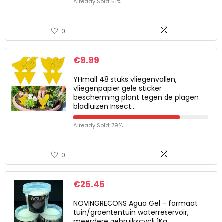
Already Sold: 51%
0
€
9.99
YHmall 48 stuks vliegenvallen,
vliegenpapier gele sticker
bescherming plant tegen de plagen
bladluizen Insect…
Already Sold: 79%
0
€
25.45
NOVINGRECONS Agua Gel – formaat
tuin/groententuin waterreservoir,
meerdere gebruikscycli 1Kg