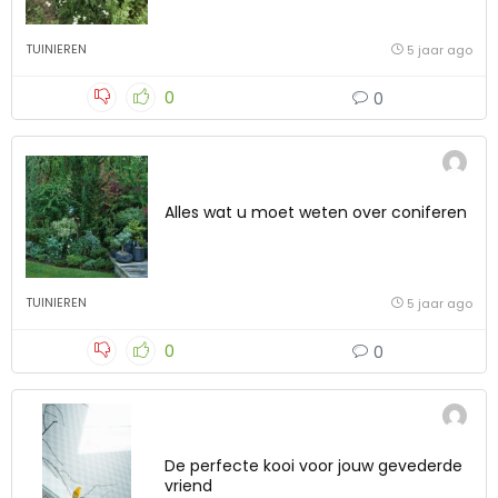
TUINIEREN
5 jaar ago
0
0
Alles wat u moet weten over coniferen
TUINIEREN
5 jaar ago
0
0
De perfecte kooi voor jouw gevederde
vriend