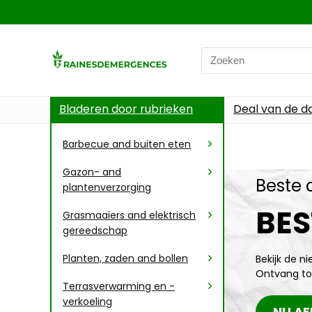
Bladeren door rubrieken
Deal van de d
Barbecue and buiten eten
Gazon- and
Beste 
plantenverzorging
BES
Grasmaaiers and elektrisch
gereedschap
Planten, zaden and bollen
Bekijk de n
Ontvang to
Terrasverwarming en -
verkoeling
NU AF