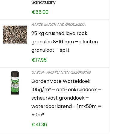
Sanctuary
€
66.00
€
12.24
AARDE, MULCH AND GROEIMEDIA
Already Sold:
25 kg crushed lava rock
granules 8-16 mm – planten
granulaat – split
Schiet op! A
€
17.95
0
2
GAZON- AND PLANTENVERZORGING
GardenMate Worteldoek
105g/m² – anti-onkruiddoek –
TOEVOEG
scheurvast gronddoek –
waterdoorlatend – 1mx50m =
50m²
€
41.36