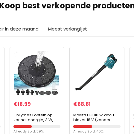
Koop best verkopende producte
air in deze maand
Meest verlanglijst
€
18.99
€
68.81
Chilymes Fontein op
Makita DUB186Z accu-
zonne-energie, 3 W,
blazer 18 V (zonder
fontein op zonne-
accu, zonder oplader)
energie voor buiten,
Already Sold: 39%
Already Sold: 40%