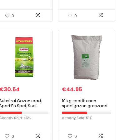
Hogedrukreinigers
0
0
€
30.54
€
44.95
Substral Gazonzaad,
10 kg sporttrasen
Sport En Spel, Snel
speelgazon graszaad
Kiemend, Duurzaam
gazonzaad gras
Graszaadmengsel, Met
duurzaam ca. 300-400
Already Sold: 46%
Already Sold: 51%
Groene Kleuring, 5 Kg
m²
0
0