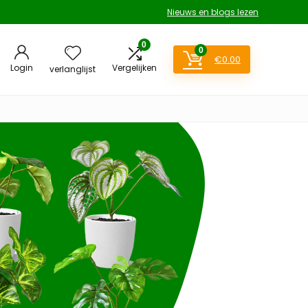
Nieuws en blogs lezen
0
0
€
0.00
Login
Vergelijken
verlanglijst