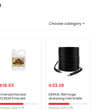
n
Choose category
€
16.63
€
33.29
Emerald Harvest
DERASL 15M Hoge
723926 Emerald
drukslang met Snelle
Goddess .250 liter
Schakelaar Beide
Einden voor Bosch AQT
Already Sold: 62%
Already Sold: 54%