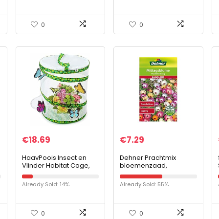
met 7 fonteinstijlen,
fontein op zonne…
0
0
€
18.69
€
7.29
HaavPoois Insect en
Dehner Prachtmix
Vlinder Habitat Cage,
bloemenzaad,
2021 Nieuwe 14 Inch
lunchbloem, pak van 5
Opvouwbare Insect
(5 x 0,8 g)
Already Sold: 14%
Already Sold: 55%
Mesh Kooi Pop Up
Ontwerp Mesh Doek…
0
0