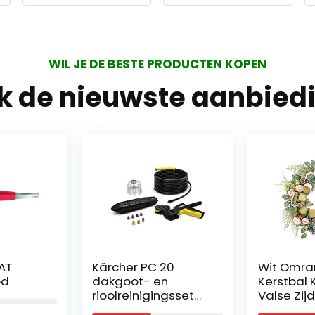
WIL JE DE BESTE PRODUCTEN KOPEN
jk de nieuwste aanbied
AT
Kärcher PC 20
Wit Omra
od
dakgoot- en
Kerstbal 
rioolreinigingsset
Valse Zij
(20 m,
Rozenkran