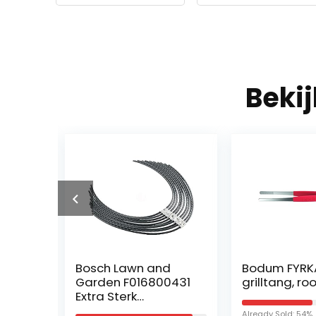
Beki
Bosch Lawn and
Bodum FYRK
ne
Garden F016800431
grilltang, ro
r Het
Extra Sterk
Snijdraad voor AFS
Already Sold: 54%