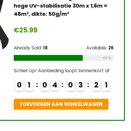
hoge UV-stabilisatie 30m x 1,6m =
48m², dikte: 50g/m²
€
25.99
Already Sold:
18
Available:
26
69 %
Schiet op! Aanbieding loopt binnenkort af
0
1
0
4
0
3
2
0
TOEVOEGEN AAN WINKELWAGEN