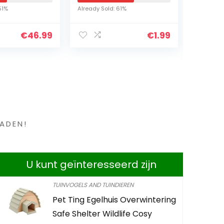
unstmatige
import) Topkwaliteit
51%
Already Sold: 61%
Already S
rderij
-Zeer
 Krans…
snelgroeiende
€
46.99
€
1.99
boom Veel…
en ?
ADEN!
U kunt geïnteresseerd zijn
TUINVOGELS AND TUINDIEREN
Pet Ting Egelhuis Overwintering
Easy Life 
Safe Shelter Wildlife Cosy
500 ml