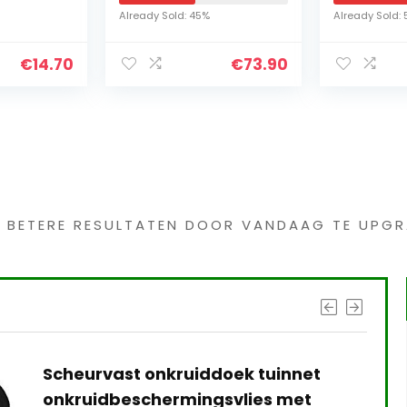
bajonetaansluiting,
Zomer, K
Already Sold: 45%
Already Sold: 
geschikt voor
Bloem Boe
hogedrukreinigers K
Voordeur
€
14.70
€
73.90
2 – K 7)
s interessants gevond
G BETERE RESULTATEN DOOR VANDAAG TE UPGR
Scheurvast onkruiddoek tuinnet
onkruidbeschermingsvlies met