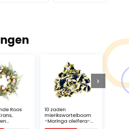
ingen
nde Roos
10 zaden
Ficus ‘
Krans,
mierikswortelboom
Bonsa
den
-Moringa oleifera-
Hoogt
s In De
(verse directe
Potma