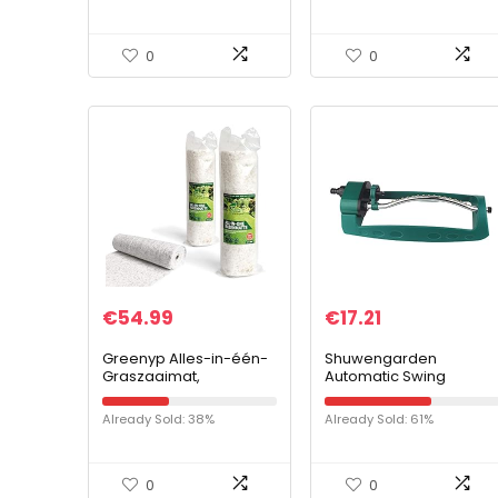
vogelbad, aquarium,
vijver of tuindecoratie
0
0
€
54.99
€
17.21
Greenyp Alles-in-één-
Shuwengarden
Graszaaimat,
Automatic Swing
Biologisch afbreekbare
Sprinklers, Tuin en Tuin
Graszaaimat,
Koeling Tools kunnen
Already Sold: 38%
Already Sold: 61%
Gazongras,
ook worden gebruikt
Geïntegreerd Graszaad
voor huiskoeling…
met…
0
0