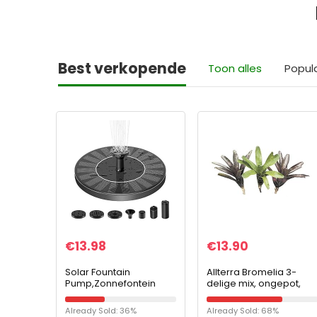
Best verkopende
Toon alles
Popul
€
13.98
€
13.90
Solar Fountain
Allterra Bromelia 3-
Pump,Zonnefontein
delige mix, ongepot,
pomp, 1.4W,zonne-
bromeliegroei
energie, voor
Already Sold: 36%
Already Sold: 68%