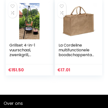
Grillset 4-in-1
La Cordeline
vuurschaal,
multifunctionele
zwenkgrill,
boodschappentas,
vlamzalmgrill
jute, 55 x 25 x 35
vuurpan vuurkorf
cm, 48 l
€
151.50
€
17.01
Over ons