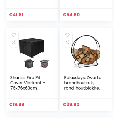
stapelhulp, van
staal, binnen en
buiten,
€
41.81
€
54.90
brandhoutrek, HxB
150×40 cm,
antraciet
Shansis Fire Pit
Relaxdays, Zwarte
Cover Vierkant –
brandhoutrek,
76x76x63cm
rond, houtblokken
Waterdicht & Anti-
stapelhulp, van
UV Patio Brazier
staal, binnen,
Cover voor Patio
brandhoutrek,
€
19.99
€
39.90
Gas Fire Table
HxBxD 65x61x26
Indoor…
cm, 65 x…