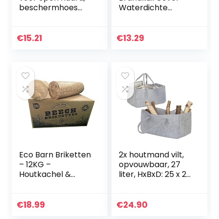
beschermhoes
Waterdichte
voor ronde
Beschermende
vuurschaal,
Weerbestendige
outdoor,
Cover Tuin Patio
€
15.21
€
13.29
barbecue,
Outdoor Fire Bowl
stofdicht, voor
Cover
buiten, tuin…
Eco Barn Briketten
2x houtmand vilt,
– 12KG –
opvouwbaar, 27
Houtkachel &
liter, HxBxD: 25 x 25
Pizzaoven
x 50 cm,
Brandhout,
haardhout tas,
Volledige Doos
draagtas, vilttas,
€
18.99
€
24.90
Brandwonden tot
opbergmand, grijs