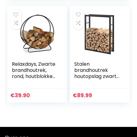
12 uur (1,5 per
briket)
Relaxdays, Zwarte
Stalen
brandhoutrek,
brandhoutrek
rond, houtblokken
houtopslag zwart
stapelhulp, van
voor ca. 0,2 m³
staal, binnen,
hout
brandhoutrek,
€
39.90
€
89.99
HxBxD 65x61x26
cm, 65 x…