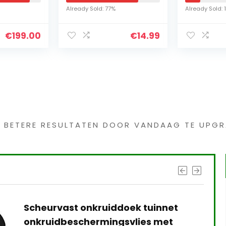
Bonus:
Herbruikbare
Krans Rus
Already Sold: 77%
Already Sold: 
egrepen
Muizenval, Mouse ​
Herfst Kr
Traps voor Binnen
Voordeur
€
199.00
€
14.99
die Kill…
s interessants gevond
G BETERE RESULTATEN DOOR VANDAAG TE UPGR
Scheurvast onkruiddoek tuinnet
onkruidbeschermingsvlies met