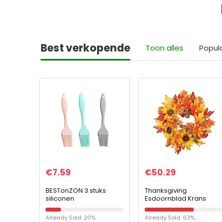
Best verkopende
Toon alles
Popul
€
7.59
€
50.29
BESTonZON 3 stuks
Thanksgiving
siliconen
Esdoornblad Krans
gebakkwasten voor
Deur Opknoping
bakken, koken, bakken,
Opknoping Krans voor
Already Sold: 20%
Already Sold: 63%