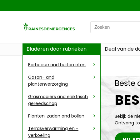
Bladeren door rubrieken
Deal van de d
Barbecue and buiten eten
Gazon- and
Beste 
plantenverzorging
BES
Grasmaaiers and elektrisch
gereedschap
Planten, zaden and bollen
Bekijk de n
Ontvang to
Terrasverwarming en -
verkoeling
NU AF