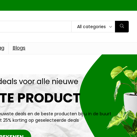
All categories
ag
Blogs
deals voor alle nieuwe
TE PRODUCT
ieuwste deals en de beste producten bij u in de buurt
t 25% korting op geselecteerde deals
REKENEN