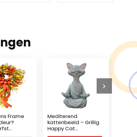
ingen
ans Frame
Mediterend
fuguz
deur?
kattenbeeld – Grillig
Eekhoo
rfst
Happy Cat
statio
s Boerderij
Boeddha, Kat
eekhoo