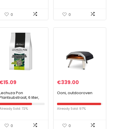
insectengaas kooi voor
natuurlijke blijvende
wetenschapsonderwijs
lavend auto…
…
0
0
€
15.09
€
339.00
Lechuza Pon
Ooni, outdooroven
Plantsubstraat, 6 liter,
neutraal
Already Sold: 72%
Already Sold: 97%
0
0