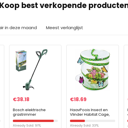
Koop best verkopende producte
air in deze maand
Meest verlanglijst
€
38.18
€
18.69
Bosch elektrische
HaavPoois Insect en
grastrimmer
Vlinder Habitat Cage,
EasyGrassCut 23 (280
2021 Nieuwe 14 Inch
watt, snijdiameter 23
Opvouwbare Insect
Already Sold: 91%
Already Sold: 33%