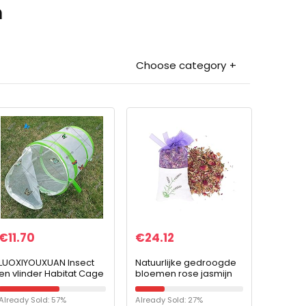
n
Choose category
€
11.70
€
24.12
LUOXIYOUXUAN Insect
Natuurlijke gedroogde
en vlinder Habitat Cage
bloemen rose jasmijn
pop-up ontwerp
lavendel knop bloem
inklapbare
sachet tas vullen reële
Already Sold: 57%
Already Sold: 27%