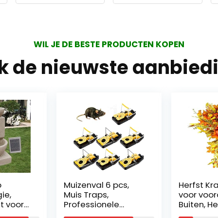
WIL JE DE BESTE PRODUCTEN KOPEN
jk de nieuwste aanbied
p
Muizenval 6 pcs,
Herfst Kr
ie,
Muis Traps,
voor voor
t voor
Professionele
Buiten, He
as, dag
Muizenval,
Eucalyptu