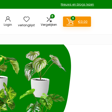
Nieuws en blogs lezen
0
0
€
0.00
Login
Vergelijken
verlanglijst