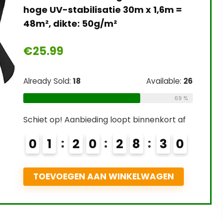
hoge UV-stabilisatie 30m x 1,6m =
48m², dikte: 50g/m²
€
25.99
Already Sold:
18
Available:
26
69 %
Schiet op! Aanbieding loopt binnenkort af
0
1
2
0
2
8
2
9
TOEVOEGEN AAN WINKELWAGEN