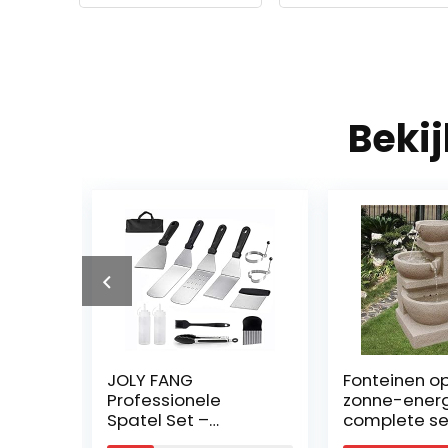
Beki
ge
JOLY FANG
Fonteinen o
Professionele
zonne-energ
aar
Spatel Set –
complete se
oor
Teppaniyaki Spatels
tuin en terr