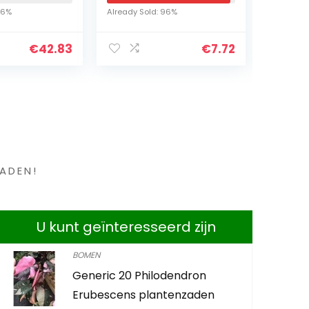
tieke
Boeddha Meditatie
voeder
16%
Already Sold: 96%
Already S
ansen voor
Yoga Kat
picknic
…
Beeldbeeld, Zen Kat
voeder
€
42.83
€
7.72
Relaxed Pose…
eekhoo
en ?
ADEN!
U kunt geïnteresseerd zijn
BOMEN
Generic 20 Philodendron
Easy Life 
Erubescens plantenzaden
500 ml