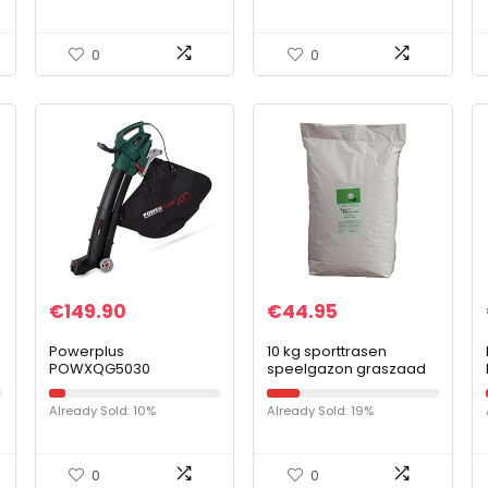
cm, in doos)
Mesh Kooi Pop Up
Ontwerp Mesh Doek…
0
0
€
149.90
€
44.95
Powerplus
10 kg sporttrasen
POWXQG5030
speelgazon graszaad
Bladblazer –
gazonzaad gras
blazen/zuigen/versnip
duurzaam ca. 300-400
Already Sold: 10%
Already Sold: 19%
peren/harken – 3000W
m²
– met 45L opvangzak
0
0