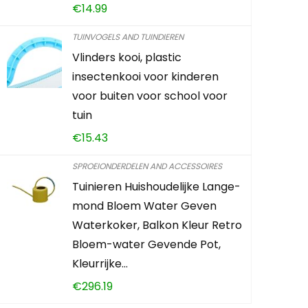
€
14.99
€
12.24
TUINVOGELS AND TUINDIEREN
Vlinders kooi, plastic
Already Sold:
insectenkooi voor kinderen
voor buiten voor school voor
tuin
Schiet op! A
€
15.43
0
2
SPROEIONDERDELEN AND ACCESSOIRES
Tuinieren Huishoudelijke Lange-
mond Bloem Water Geven
TOEVOEG
Waterkoker, Balkon Kleur Retro
Bloem-water Gevende Pot,
Kleurrijke…
€
296.19