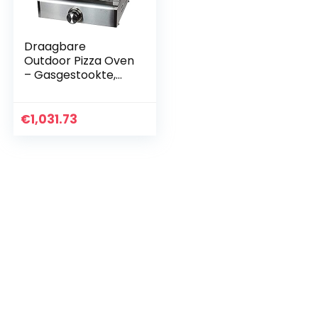
Draagbare
Outdoor Pizza Oven
– Gasgestookte,
Brand Stenen
Buiten Pizza Oven,
Inclusief
€
1,031.73
Professionele
Pizzapijpschil