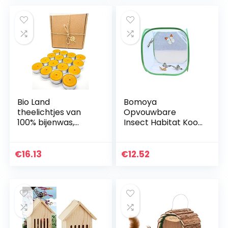
Bio Land
Bomoya
theelichtjes van
Opvouwbare
100% bijenwas,
Insect Habitat Kooi
handgemaakt in
Zaailing Plant Licht
zilveren aluminium
Transmissie Netto
hoezen, 16 stuks
Tent Kas, Reus
€
16.13
€
12.52
Opvouwbaar
Insect Mesh Kooi…