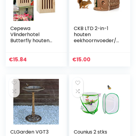
Cepewa
CKB LTD 2-in-1
Vlinderhotel
houten
Butterfly houten
eekhoornvoeder/n
metalen hanger
esten vogelhuis
│Insectenbescher
opknoping
ming voor vlinders
voederstation of
€
15.84
€
15.00
│Insectenhuis 17
nestkast rustiek
cm x 23 cm…
natuurlijk…
CLGarden VGT3
Counius 2 stks