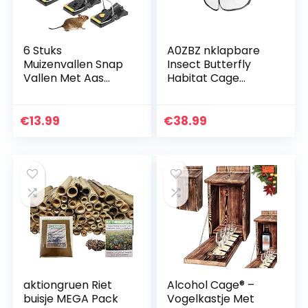
6 Stuks
A0ZBZ nklapbare
Muizenvallen Snap
Insect Butterfly
Vallen Met Aas
Habitat Cage
Cups, Knaagdier
Inklapbare Insect
Val Doden Muizen
Butterfly Habitat
Muis Controle,
Cage Transmissie
€
13.99
€
38.99
Herbruikbare
Fokken
Muizenvallen In…
aktiongruen Riet
Alcohol Cage® –
buisje MEGA Pack
Vogelkastje Met