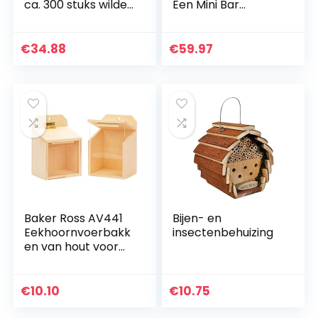
ca. 300 stuks wilde
Een Mini Bar
bijenhotel
Originele Cadeau-
insectenhotel
Idee Voor Mannen
knutselspullen 12
Grappig
€
34.88
€
59.97
cm incl. 300 g…
Verjaardagscadeau
Voor Mannen…
Baker Ross AV441
Bijen- en
Eekhoornvoerbakk
insectenbehuizing
en van hout voor
kinderen als
knutsel- en
decoratie-idee om
€
10.10
€
10.75
vorm te geven
voor jongens…