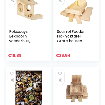
Relaxdays
Squirrel Feeder
Eekhoorn
Picknicktafel –
voederhuis,
Grote houten
voederkast voor
feeders, schattige
eekhoorntjes, om
huisdieren houten
op te hangen,
voedsel opslag
€
19.89
€
26.54
hout, HBD: 17,5 x 14
tools, duurzame…
x 25 cm, naturel