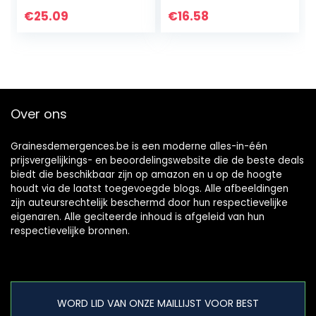
Paraplu voor
eekhoorns om te
Buiten Houden
voeden |
€
25.09
€
16.58
Noten, Fruit,
Gemakkelijk te
Bessen en Zaden
reinigen…
Over ons
Grainesdemergences.be is een moderne alles-in-één
prijsvergelijkings- en beoordelingswebsite die de beste deals
biedt die beschikbaar zijn op amazon en u op de hoogte
houdt via de laatst toegevoegde blogs. Alle afbeeldingen
zijn auteursrechtelijk beschermd door hun respectievelijke
eigenaren. Alle geciteerde inhoud is afgeleid van hun
respectievelijke bronnen.
WORD LID VAN ONZE MAILLIJST VOOR BEST