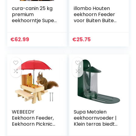
cura-canin 25 kg
illombo Houten
premium
eekhoorn Feeder
eekhoorntje Super
voor Buiten Buiten
– Food
Eekhoorn Picknick
eekhoornvoer van
Tafel Eekhoorn
topklasse
Bank Feeders Huis
€
62.99
€
25.75
strooivoer
Maïs Houder voor…
voederhuis
WEBEEDY
Supa Metalen
Eekhoorn Feeder,
eekhoornvoeder |
Eekhoorn Picknick
Klein terras biedt
Tafel Feeder met
een platform voor