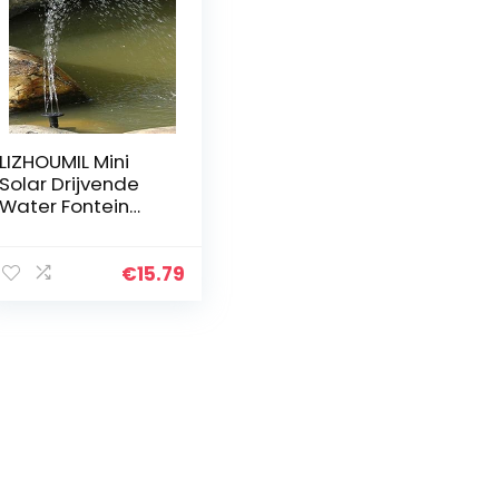
LIZHOUMIL Mini
Solar Drijvende
Water Fontein
voor Tuin Pool
Vijver Decoratie
13.5×13.5×3.8cm
€
15.79