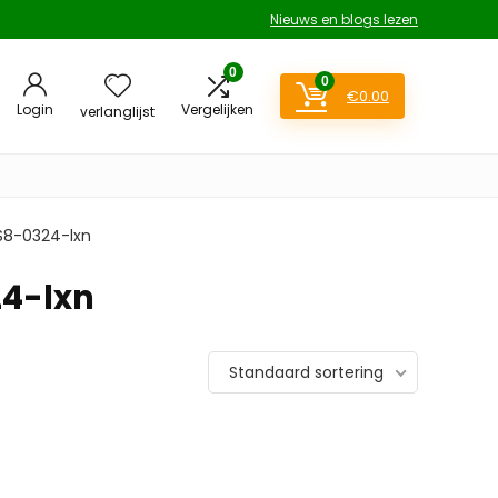
Nieuws en blogs lezen
0
0
€
0.00
Login
Vergelijken
verlanglijst
8-0324-lxn
4-lxn
Standaard sortering