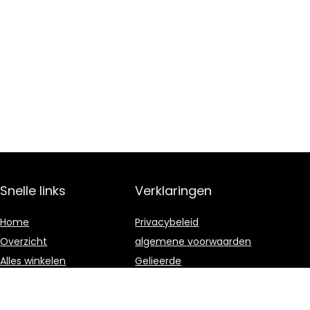
Snelle links
Verklaringen
Home
Privacybeleid
Overzicht
algemene voorwaarden
Alles winkelen
Gelieerde
openbaarmaking
Blogs
Onze webshops