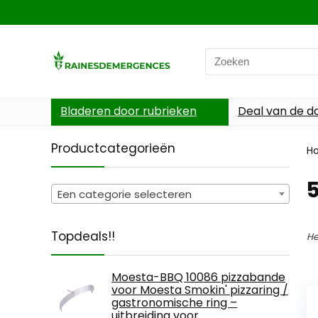
Search
for:
Bladeren door rubrieken
Deal van de d
Productcategorieën
H
Een categorie selecteren
Topdeals!!
He
Moesta-BBQ 10086 pizzabande
voor Moesta Smokin' pizzaring /
gastronomische ring –
uitbreiding voor