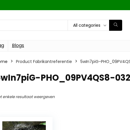
All categories
ag
Blogs
ome
Product Fabrikantreferentie
5wIn7piG-PHO_09PV4QS
5wIn7piG-PHO_09PV4QS8-032
t enkele resultaat weergeven