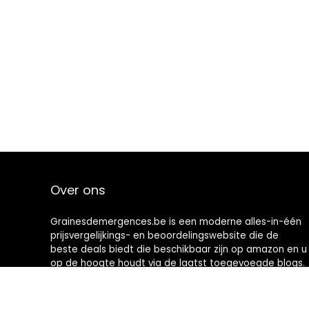
Over ons
Grainesdemergences.be is een moderne alles-in-één
prijsvergelijkings- en beoordelingswebsite die de
beste deals biedt die beschikbaar zijn op amazon en u
op de hoogte houdt via de laatst toegevoegde blogs.
Alle afbeeldingen zijn auteursrechtelijk beschermd
door hun respectievelijke eigenaren. Alle geciteerde
inhoud is afgeleid van hun respectievelijke bronnen.