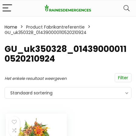
Home
Product Fabrikantreferentie
GU_uk350328_014390000110520210924
GU_uk350328_01439000011
0520210924
Filter
Het enkele resultaat weergeven
Standaard sortering