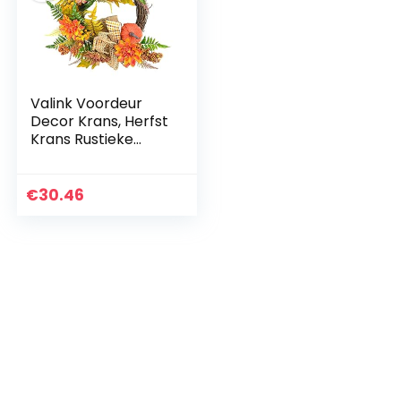
Valink Voordeur
Decor Krans, Herfst
Krans Rustieke
Bloem Pompoen
Garland Creatieve
Voordeur Hanger
€
30.46
voor Thuis Tuin…