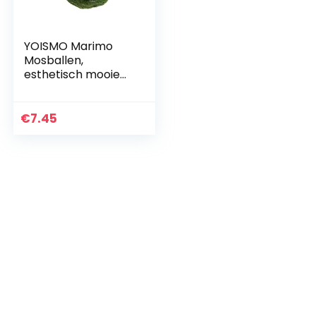
YOISMO Marimo
Mosballen,
esthetisch mooie
levende planten,
creëren gezonde
omgeving,
€
7.45
onderhoudsarm
speelballen,
garnalen…