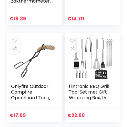
zakthermometer,
grillthermometer
met onmiddellijke
€
18.39
€
14.70
Onlyfire Outdoor
flintronic BBQ Grill
Campfire
Tool Set met Gift
Openhaard Tang,
Wrapping Box, 15
66cm lang, Log
stks Premium RVS
Grabber, Zwart
BBQ Accessoires,
BBQ
€
17.99
€
22.99
Gebruiksvoorwerp
en Set…