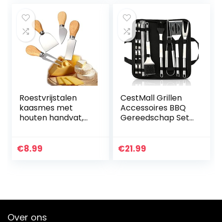
Roestvrijstalen
CestMall Grillen
kaasmes met
Accessoires BBQ
houten handvat,
Gereedschap Set,
kaasmes, mini-
20 stks Heavy Duty
kaasmessen,
Rvs BBQ Grill Tool
superscherpe
Kit met Non-Slip
€
8.99
€
21.99
messen, perfect
Handvat…
cadeau kookgerei
– 4…
Over ons