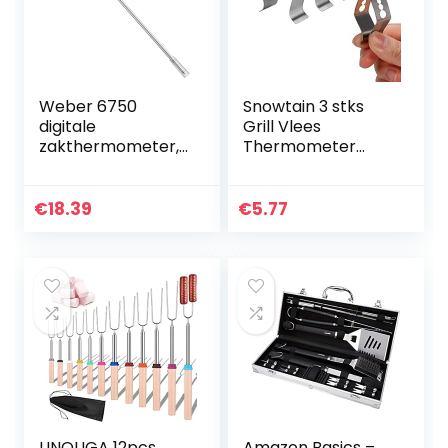
Weber 6750
Snowtain 3 stks
digitale
Grill Vlees
zakthermometer,
Thermometer
grillthermometer
Probe Clip
met onmiddellijke
Roestvrij Staal
Thermometer
€
18.39
€
5.77
Houder Probe
Clips,3 Gaten
Voor…
UNOLIGA 12pcs
Amazon Basics –