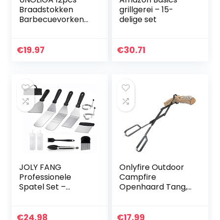
Braadstokken
grillgerei – 15-
Barbecuevorken
delige set
Uitschuifbare Lang
81cm,
Marshmallow
€
19.97
€
30.71
Roosteren Sticks
Roestvrijstalen…
JOLY FANG
Onlyfire Outdoor
Professionele
Campfire
Spatel Set –
Openhaard Tang,
Teppaniyaki
66cm lang, Log
Spatels – RVS
Grabber, Zwart
Metalen Spatel en
€
24.98
€
17.99