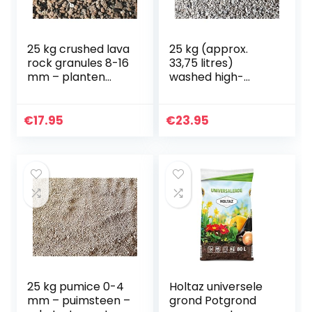
25 kg crushed lava
25 kg (approx.
rock granules 8-16
33,75 litres)
mm – planten
washed high-
granulaat – split
grade pumice 5-12
mm – puimsteen –
substrate cactus
€
17.95
€
23.95
soil bonsai
25 kg pumice 0-4
Holtaz universele
mm – puimsteen –
grond Potgrond