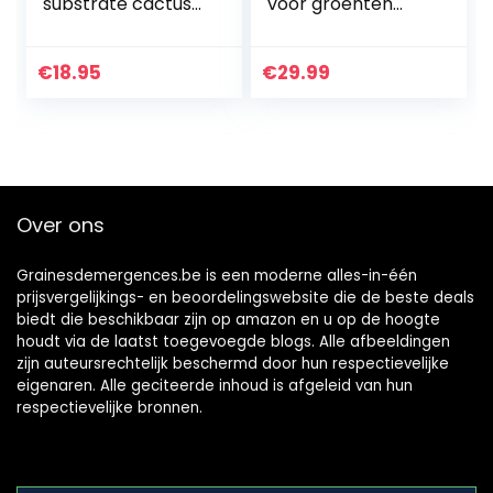
substrate cactus
voor groenten
soil bonsai
Bloemen
Tuinplanten
Tuingrond met
€
18.95
€
29.99
organische mest
en een…
Over ons
Grainesdemergences.be is een moderne alles-in-één
prijsvergelijkings- en beoordelingswebsite die de beste deals
biedt die beschikbaar zijn op amazon en u op de hoogte
houdt via de laatst toegevoegde blogs. Alle afbeeldingen
zijn auteursrechtelijk beschermd door hun respectievelijke
eigenaren. Alle geciteerde inhoud is afgeleid van hun
respectievelijke bronnen.