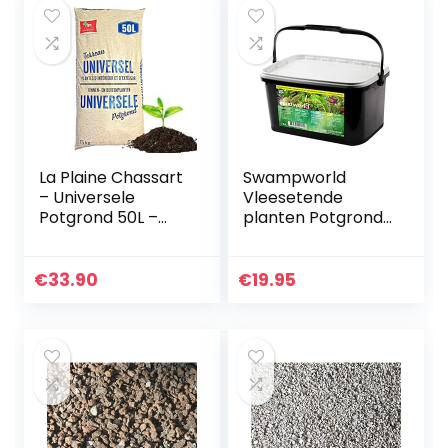
La Plaine Chassart
Swampworld
– Universele
Vleesetende
Potgrond 50L –
planten Potgrond
Oppotten van alle
– Speciale
Soorten Binnen en
kwekers formule –
Buitenplanten –
geschikt voor alle
€
33.90
€
19.95
Aarde voor Tuin…
soorten
vleesetende
planten…