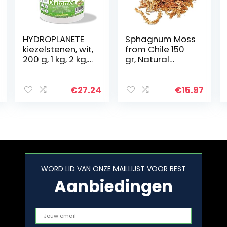
HYDROPLANETE
Sphagnum Moss
kiezelstenen, wit,
from Chile 150
200 g, 1 kg, 2 kg,
gr, Natural
10 kg, 20 kg –
Subtrat,
klasse, hoge
Natuurlijke
zuiverheid, 100%
Turfmos-
€
27.24
€
15.97
natuurlijk,
Substraat,
oorsprong…
Sphagnum Moss
Hydraterende
voeding…
WORD LID VAN ONZE MAILLIJST VOOR BEST
Aanbiedingen