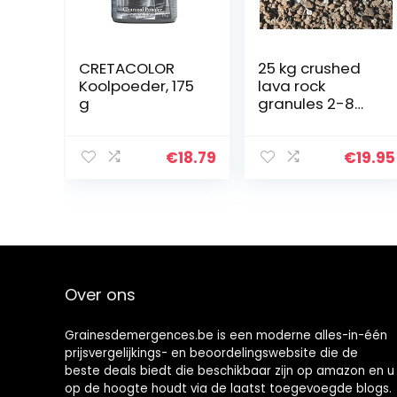
CRETACOLOR
25 kg crushed
Koolpoeder, 175
lava rock
g
granules 2-8
mm – planten
granulaat – split
€
18.79
€
19.95
Over ons
Grainesdemergences.be is een moderne alles-in-één
prijsvergelijkings- en beoordelingswebsite die de
beste deals biedt die beschikbaar zijn op amazon en u
op de hoogte houdt via de laatst toegevoegde blogs.