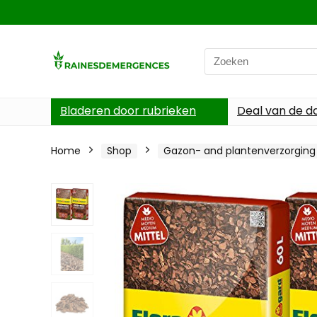
Search
for:
Bladeren door rubrieken
Deal van de d
Home
Shop
Gazon- and plantenverzorging