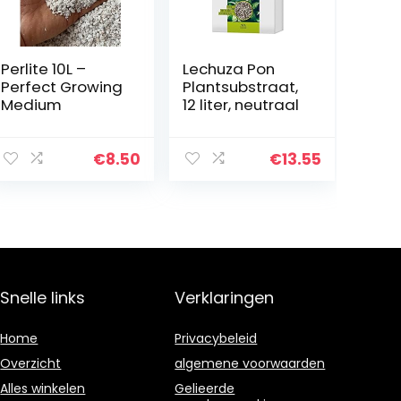
Perlite 10L –
Lechuza Pon
Perfect Growing
Plantsubstraat,
Medium
12 liter, neutraal
€
8.50
€
13.55
Snelle links
Verklaringen
Home
Privacybeleid
Overzicht
algemene voorwaarden
Alles winkelen
Gelieerde