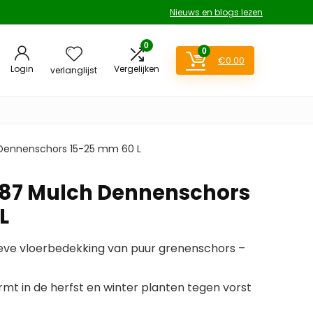
Nieuws en blogs lezen
0
0
€
0.00
Login
Vergelijken
verlanglijst
 Dennenschors 15-25 mm 60 L
487 Mulch Dennenschors
L
tieve vloerbedekking van puur grenenschors –
mt in de herfst en winter planten tegen vorst