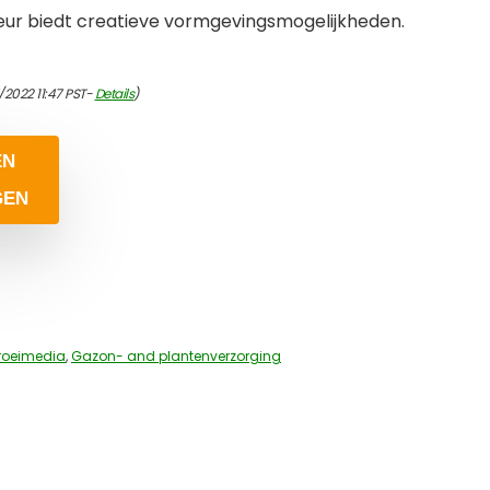
eur biedt creatieve vormgevingsmogelijkheden.
/2022 11:47 PST-
Details
)
EN
GEN
roeimedia
,
Gazon- and plantenverzorging