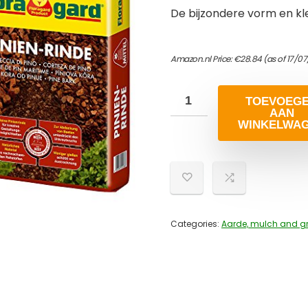
De bijzondere vorm en kl
Amazon.nl Price:
€
28.84
(as of 17/07
TOEVOEG
AAN
WINKELWA
Categories:
Aarde, mulch and g