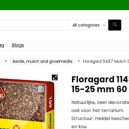
All categories
ag
Blogs
Aarde, mulch and groeimedia
Floragard 11487 Mulch
Floragard 11
15-25 mm 60 
Natuurlijke, zeer decora
ook voor het terrarium.
Structuur: middel bescher
en kou.