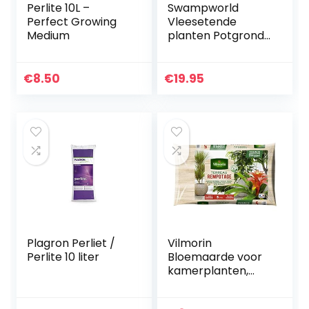
Perlite 10L –
Swampworld
Perfect Growing
Vleesetende
Medium
planten Potgrond
– Speciale
kwekers formule –
geschikt voor alle
€
8.50
€
19.95
soorten
vleesetende
planten…
Plagron Perliet /
Vilmorin
Perlite 10 liter
Bloemaarde voor
kamerplanten,
bruin