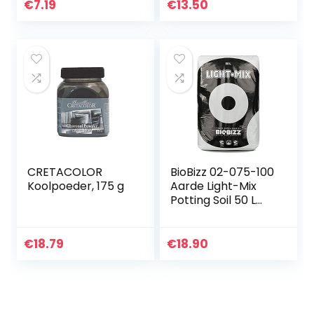
€
7.19
€
13.50
CRETACOLOR
BioBizz 02-075-100
Koolpoeder, 175 g
Aarde Light-Mix
Potting Soil 50 L
Bag
€
18.79
€
18.90