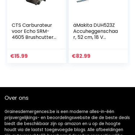
CTS Carburateur
äMakita DUH523Z
voor Echo SRM-
Accuheggenschaa
4605 Brushcutter
r, 52 cm, 18 V
vervangt Walbro
(zonder accu,
stijl
zonder oplader)
€
15.99
€
82.99
Over ons
Grainesdemergences.be is een moderne alles-in-één
prijsvergelijkings- en beoordelingswebsite die de beste deals
biedt die beschikbaar zijn op amazon en u op de hoogte
houdt via de laatst toegevoegde blogs. Alle afbeeldingen