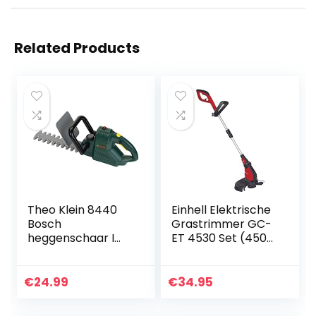
Related Products
Theo Klein 8440
Einhell Elektrische
Bosch
Grastrimmer GC-
heggenschaar I
ET 4530 Set (450
Speelgoedheggen
W, 30 cm
schaar op
maaibreedte,
batterijen met
dubbele lijnspoel,
€
24.99
€
34.95
licht- en
motorkop
geluidseffecten I
verstelbaar…