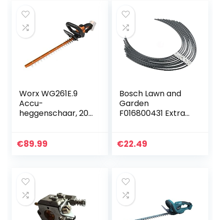
Speelgoed voor…
Worx WG261E.9
Bosch Lawn and
Accu-
Garden
heggenschaar, 20
F016800431 Extra
V, professionele
Sterk Snijdraad
heggen- en
voor AFS 23-37
struikschaar met
Grastrimmer
€
89.99
€
22.49
44 cm bladlengte,
ideaal voor hoge…