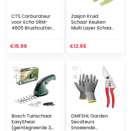
CTS Carburateur
Zasjon Kruid
voor Echo SRM-
Schaar Keuken
4605 Brushcutter
Multi Layer Schaar
vervangt Walbro
Kruid Cutter
stijl
Schaar Salade
Chopper Schaar
€
15.99
€
12.66
Versnipperen
Schaar Koken
Schaar…
Bosch Tuinschaar
DMFSHL Garden
EasyShear
Secateurs
(geïntegreerde 3,6
Snoeiende