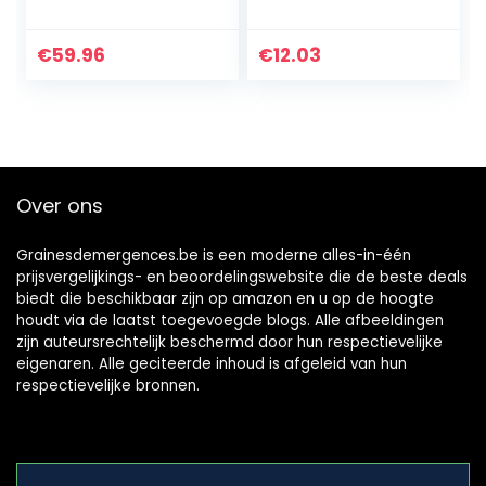
V accu, accuduur:
Schaarset
40 min, meslengte:
Roestvrijstalen
12 cm (buxus) / 8
Tuinschaar Met
€
59.96
€
12.03
cm (gras), doos)
Antislip
Tuinhandschoenen
Voor Takken
Bloemen…
Over ons
Grainesdemergences.be is een moderne alles-in-één
prijsvergelijkings- en beoordelingswebsite die de beste deals
biedt die beschikbaar zijn op amazon en u op de hoogte
houdt via de laatst toegevoegde blogs. Alle afbeeldingen
zijn auteursrechtelijk beschermd door hun respectievelijke
eigenaren. Alle geciteerde inhoud is afgeleid van hun
respectievelijke bronnen.