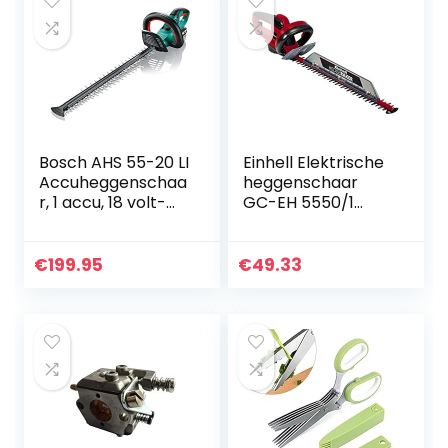
Bosch AHS 55-20 LI
Einhell Elektrische
Accuheggenschaa
heggenschaar
r, 1 accu, 18 volt-
GC-EH 5550/1
systeem, snijlengte
(550 W, 2,8
55 cm, in doos)
sneden/min.,
metalen
€
199.95
€
49.33
transmissie,
snijgoedverzamela
ar…