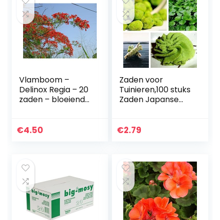
Vlamboom –
Zaden voor
Delinox Regia – 20
Tuinieren,100 stuks
zaden – bloeiende
Zaden Japanse
exoten
Mierikswortel
Groente Kruid
Spice DIY Home
€
4.50
€
2.79
Plant