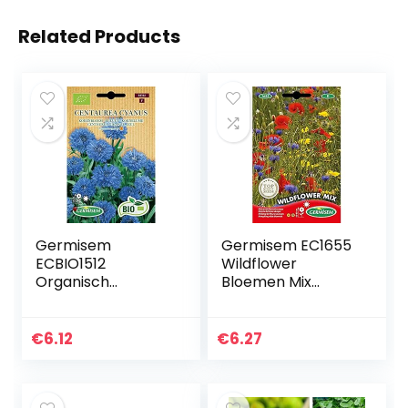
Related Products
Germisem
Germisem EC1655
ECBIO1512
Wildflower
Organisch
Bloemen Mix
Centaurea Cyanus
Zaden 6 g
Korenbloem
Zaden 1 g
€
6.12
€
6.27