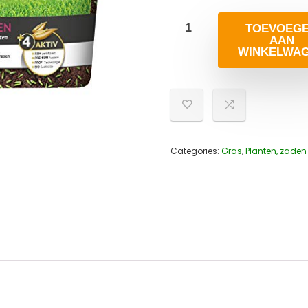
TOEVOEG
AAN
WINKELWA
Categories:
Gras
,
Planten, zaden