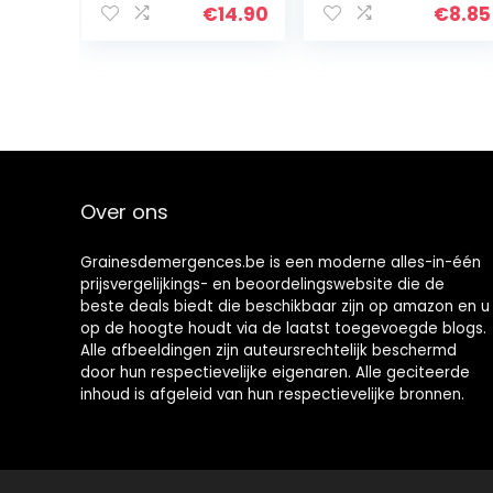
minikas,
€
14.90
€
8.85
cactuszaden &
Bodem –
duurzaam
cadeau-idee
voor…
Over ons
Grainesdemergences.be is een moderne alles-in-één
prijsvergelijkings- en beoordelingswebsite die de
beste deals biedt die beschikbaar zijn op amazon en u
op de hoogte houdt via de laatst toegevoegde blogs.
Alle afbeeldingen zijn auteursrechtelijk beschermd
door hun respectievelijke eigenaren. Alle geciteerde
inhoud is afgeleid van hun respectievelijke bronnen.