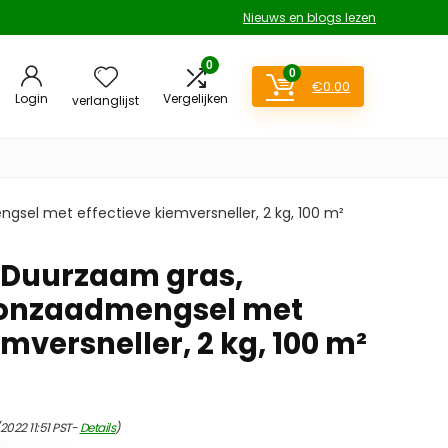
Nieuws en blogs lezen
0
0
€
0.00
Login
Vergelijken
verlanglijst
el met effectieve kiemversneller, 2 kg, 100 m²
Duurzaam gras,
zonzaadmengsel met
emversneller, 2 kg, 100 m²
2022 11:51 PST-
Details
)