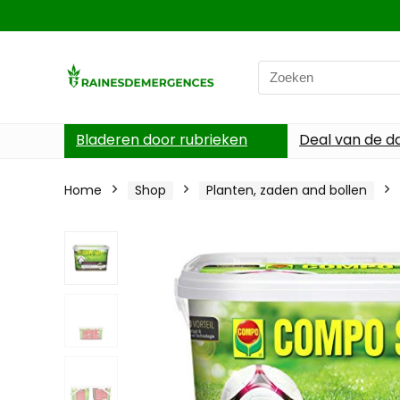
Search
for:
Bladeren door rubrieken
Deal van de d
Home
Shop
Planten, zaden and bollen