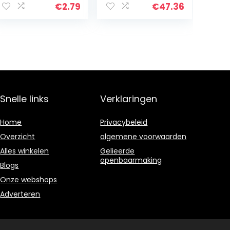
Groente Kruid
€
2.79
€
47.36
Spice DIY Home
Plant
Snelle links
Verklaringen
Home
Privacybeleid
Overzicht
algemene voorwaarden
Alles winkelen
Gelieerde
openbaarmaking
Blogs
Onze webshops
Adverteren