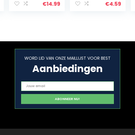
ZADEN voor
€
14.99
€
4.59
opplant
Gemengd 3
WORD LID VAN ONZE MAILLIJST VOOR BEST
Aanbiedingen