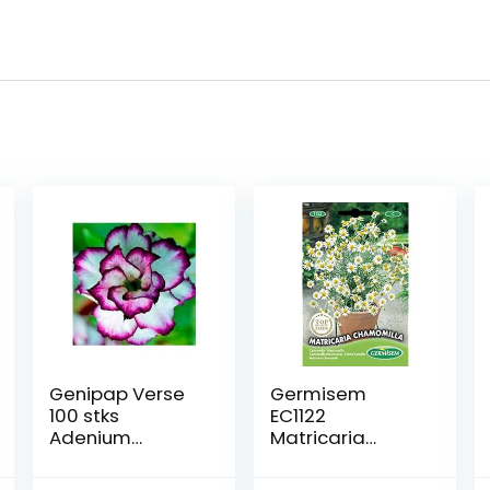
Genipap Verse
Germisem
100 stks
EC1122
Adenium
Matricaria
obesum Desert
Chamomilla
Rose Bloem
Zaden 1 g