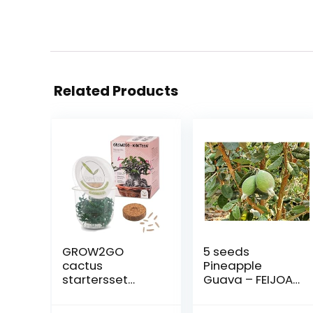
Related Products
GROW2GO
5 seeds
cactus
Pineapple
startersset
Guava – FEIJOA
kweekset –
SELLOWIANA –
Plantenset van
Guavasteen