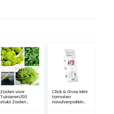
Zaden voor
Click & Grow Mini
Tuinieren,100
tomaten
stuks Zaden
navulverpakking
Japanse
Petunia wit
Mierikswortel