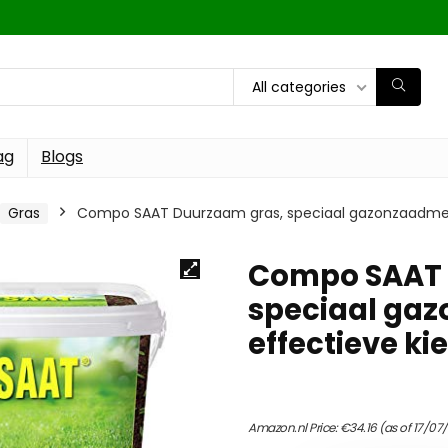
All categories
ag
Blogs
Gras
Compo SAAT Duurzaam gras, speciaal gazonzaadmengs
Compo SAAT 
speciaal ga
effectieve ki
Amazon.nl Price:
€
34.16
(as of 17/07/