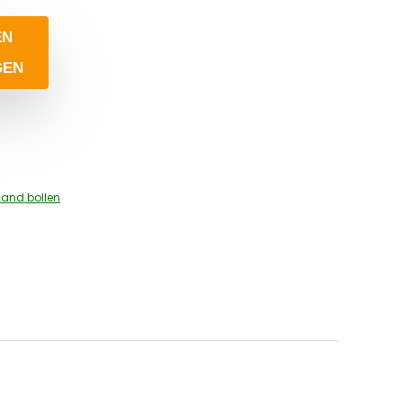
EN
GEN
 and bollen