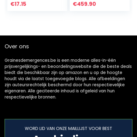
Grote Capaciteit
weerbestendige
€
17.15
€
459.90
Metalen
tuin
Brandhoutrek
haardhoutopslag
met…
2,3 m3
brandhoutopslag…
Over ons
Grainesdemergences.be is een moderne alles-in-één
prijsvergelijkings- en beoordelingswebsite die de beste deals
biedt die beschikbaar zijn op amazon en u op de hoogte
houdt via de laatst toegevoegde blogs. Alle afbeeldingen
zijn auteursrechtelijk beschermd door hun respectievelijke
eigenaren. Alle geciteerde inhoud is afgeleid van hun
respectievelijke bronnen.
WORD LID VAN ONZE MAILLIJST VOOR BEST