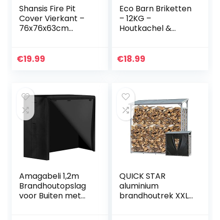
Shansis Fire Pit
Eco Barn Briketten
Cover Vierkant –
– 12KG –
76x76x63cm
Houtkachel &
Waterdicht & Anti-
Pizzaoven
UV Patio Brazier
Brandhout,
Cover voor Patio
Volledige Doos
€
19.99
€
18.99
Gas Fire Table
Brandwonden tot
Indoor…
12 uur (1,5 per
briket)
Amagabeli 1,2m
QUICK STAR
Brandhoutopslag
aluminium
voor Buiten met
brandhoutrek XXL
600 D Oxford
185 x 70 x 185 cm
Brandhoutrek
met