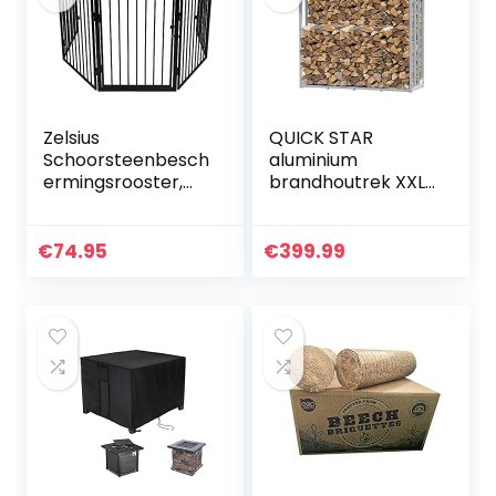
Zelsius
QUICK STAR
Schoorsteenbesch
aluminium
ermingsrooster,
brandhoutrek XXL
ovenbescherming
185 x 70 x 185 cm
srooster
tuin
brandhoutopslag
€
74.95
€
399.99
2,3 m3
brandhoutopslag
stapelhulp buiten