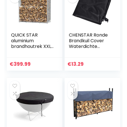
QUICK STAR
CHENSTAR Ronde
aluminium
Brandkuil Cover
brandhoutrek XXL
Waterdichte
185 x 70 x 185 cm
Beschermende
tuin
Weerbestendige
brandhoutopslag
Cover Tuin Patio
€
399.99
€
13.29
2,3 m3
Outdoor Fire Bowl
brandhoutopslag
Cover
stapelhulp buiten