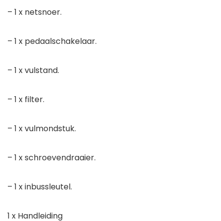
– 1 x netsnoer.
– 1 x pedaalschakelaar.
– 1 x vulstand.
– 1 x filter.
– 1 x vulmondstuk.
– 1 x schroevendraaier.
– 1 x inbussleutel.
1 x Handleiding