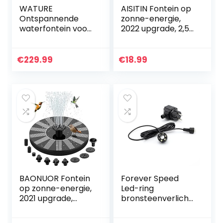
WATURE
AISITIN Fontein op
Ontspannende
zonne-energie,
waterfontein voor
2022 upgrade, 2,5
buiten, 101 cm,
W, 160 mm,
moderne outdoor-
vijverpomp op
fontein,
zonne-energie,
€
229.99
€
18.99
tuinwatervalfontei
drijvende
n met 7
fonteinpomp met
ledlampjes en 5…
6…
BAONUOR Fontein
Forever Speed
op zonne-energie,
Led-ring
2021 upgrade,
bronsteenverlichti
vijverpomp op
ng voor
zonne-energie,
fonteinpomp