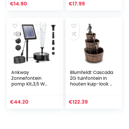
met 11 effecten,
,waterfontein,
€
14.90
€
17.99
drijvende
tuinfontein, pomp
fonteinpomp
set
voor…
Ankway
Blumfeldt Cascada
Zonnefontein
2G tuinfontein in
pomp Kit,3,5 W
houten kuip-look –
zonne-
waterstroom: 800
waterpomp
liter / h, 12 watt
drijvende fontein
waterpomp, 3
€
44.20
€
122.39
ingebouwde 1800
verdiepingen…
mAh batterij, met
7 mondstukken…