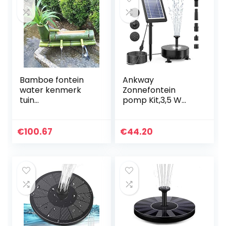
Bamboe fontein
Ankway
water kenmerk
Zonnefontein
tuin
pomp Kit,3,5 W
handgemaakte
zonne-
pomp sculptuur
waterpomp
standbeeld
drijvende fontein
€
100.67
€
44.20
kunsten en
ingebouwde 1800
ambachten
mAh batterij, met
ornamenten
7 mondstukken…
waterval…