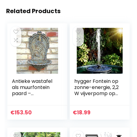
Related Products
Antieke wastafel
hygger Fontein op
als muurfontein
zonne-energie, 2,2
paard –
W vijverpomp op
wandbekken
zonne-energie
tuinfontein
met 7 effecten,
watertapplaats
waterpomp op
€
153.50
€
18.99
zonne-energie,
drijvende…