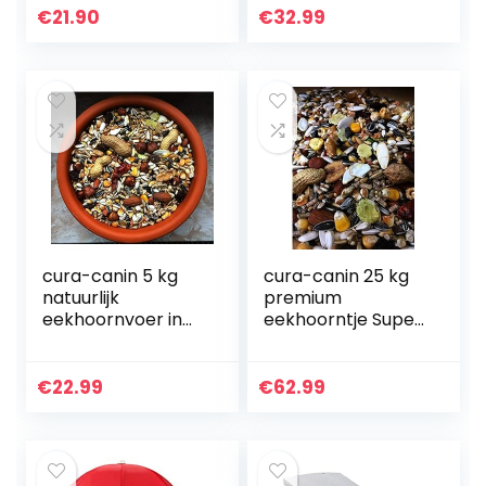
metalen dak,
topklasse
€
21.90
€
32.99
eekhoornhuis om
strooivoer
neer te zetten…
voederhuis
cura-canin 5 kg
cura-canin 25 kg
natuurlijk
premium
eekhoornvoer in
eekhoorntje Super
premium kwaliteit
– Food
eekhoornvoer van
eekhoornvoer van
topklasse
topklasse
€
22.99
€
62.99
strooivoer
strooivoer
voederhuis
voederhuis