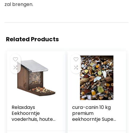
zal brengen.
Related Products
Relaxdays
cura-canin 10 kg
Eekhoorntje
premium
voederhuis, houten
eekhoorntje Super
voederstation,
– Food
weerbestendig,
eekhoornvoer van