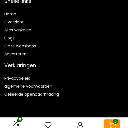
Snelle links
Home
Overzicht
Alles winkelen
Blogs
Onze webshops
Adverteren
Verklaringen
Privacybeleid
algemene voorwaarden
Gelieerde openbaarmaking
0
0
2021 © Grainesdemergences.be Alle rechten voorbehouden