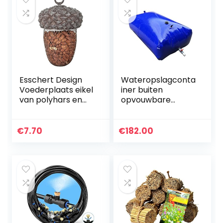
Esschert Design
Wateropslagconta
Voederplaats eikel
iner buiten
van polyhars en
opvouwbare
metaal, 14,0 x 14,0 x
wateropslagzak
22,2 cm
met grote
capaciteit,
€
7.70
€
182.00
Draagbare
droogtebestendig
e waterzak met…