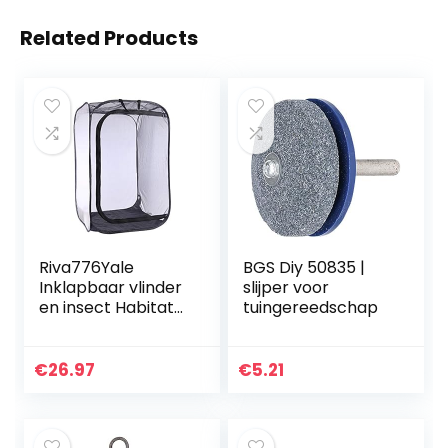
Related Products
Riva776Yale
BGS Diy 50835 |
Inklapbaar vlinder
slijper voor
en insect Habitat
tuingereedschap
kooi mesh –
zwarte L
€
26.97
€
5.21