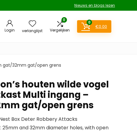
Nieuws en blogs lezen
0
0
€
0.00
Login
Vergelijken
verlanglijst
25mm gat/32mm gat/open grens
son’s houten wilde vogel
tkast Multi ingang –
mm gat/open grens
 Nest Box Deter Robbery Attacks
 25mm and 32mm diameter holes, with open