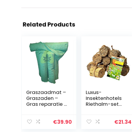
Related Products
Graszaadmat –
Luxus-
Graszaden –
Insektenhotels
Gras reparatie –
Riethalm-set
Gras aanleg –
1000 stuks, incl.
Gras herstel –
wilde
Graszaad op rol
bloemzaden,
€
39.90
€
21.34
– Grasrol – Zeer
22690e