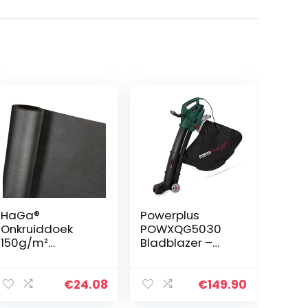
HaGa®
Powerplus
Onkruiddoek
POWXQG5030
150g/m²
Bladblazer –
onkruidbescher
blazen/zuigen/v
mingsdoek
ersnipperen/har
tuinvlies 1,6m x
ken – 3000W –
€
24.08
€
149.90
10m
met 45L