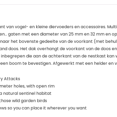
ant van vogel- en kleine diervoeders en accessoires. Multi N
gen… gaten met een diameter van 25 mm en 32 mm en open
 naar het bovenste gedeelte van de voorkant (met behu
 rand doos. Het dak overhangt de voorkant van de doos 
t is inbegrepen die aan de achterkant van de nestkast k
een boom te bevestigen. Afgewerkt met een helder en ve
ry Attacks
ter holes, with open rim
a natural sentinel habitat
 those wild garden birds
ws so you can place it wherever you want