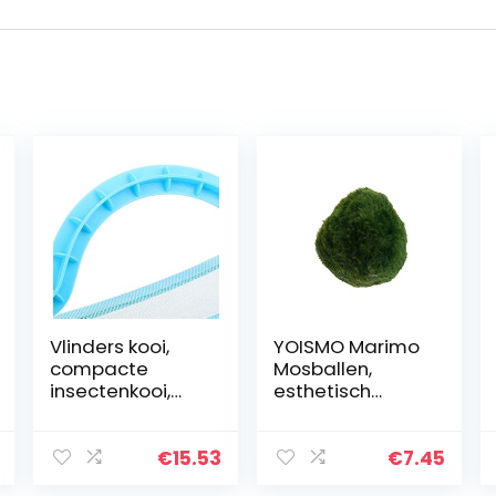
Vlinders kooi,
YOISMO Marimo
compacte
Mosballen,
insectenkooi,
esthetisch
insectenkooi,
mooie levende
onderwijsbenodi
planten, creëren
gdheden voor
gezonde
€
15.53
€
7.45
kastuinleerspeel
omgeving,