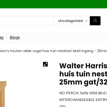
Uncategorized
ag
Blogs
rison’s houten wilde vogel huis tuin nestkast Multi ingang – 
Walter Harri
huis tuin nes
25mm gat/32
NO PERCH: Safe Wild Bird
INTERCHANGEABLE ENTRY:
rim