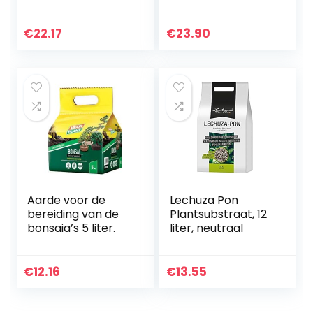
90 liter geperste
kokosvezel –
potgrond van
kokospotgrond
kokosvezels –
€
22.17
€
23.90
turfvrij, ongemest,
100% natuurlijk…
Aarde voor de
Lechuza Pon
bereiding van de
Plantsubstraat, 12
bonsaia’s 5 liter.
liter, neutraal
€
12.16
€
13.55