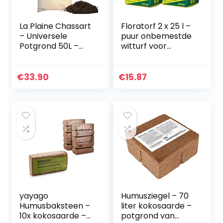
La Plaine Chassart
Floratorf 2 x 25 l –
– Universele
puur onbemestde
Potgrond 50L –
witturf voor
Oppotten van alle
bodemverbeterin
Soorten Binnen en
g, voor
Buitenplanten –
vleesetende
€
33.90
€
15.87
Aarde voor Tuin…
planten of als
strooisel voor…
yayago
Humusziegel – 70
Humusbaksteen –
liter kokosaarde –
10x kokosaarde –
potgrond van