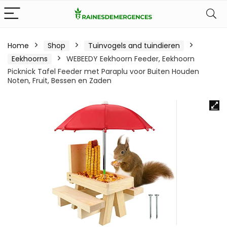
Home
Shop
Tuinvogels and tuindieren
Eekhoorns
WEBEEDY Eekhoorn Feeder, Eekhoorn
Picknick Tafel Feeder met Paraplu voor Buiten Houden
Noten, Fruit, Bessen en Zaden