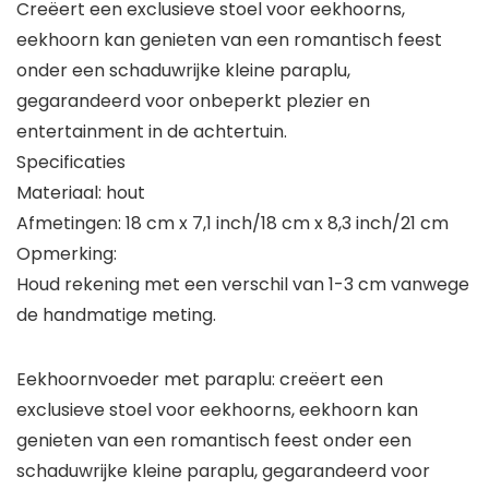
Creëert een exclusieve stoel voor eekhoorns,
eekhoorn kan genieten van een romantisch feest
onder een schaduwrijke kleine paraplu,
gegarandeerd voor onbeperkt plezier en
entertainment in de achtertuin.
Specificaties
Materiaal: hout
Afmetingen: 18 cm x 7,1 inch/18 cm x 8,3 inch/21 cm
Opmerking:
Houd rekening met een verschil van 1-3 cm vanwege
de handmatige meting.
Eekhoornvoeder met paraplu: creëert een
exclusieve stoel voor eekhoorns, eekhoorn kan
genieten van een romantisch feest onder een
schaduwrijke kleine paraplu, gegarandeerd voor