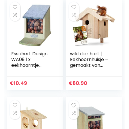
Esschert Design
wild dier hart |
WA09 1 x
Eekhoornhuisje –
eekhoorntje
gemaakt van
voederhuis
geschroefd
massief hout,
weerbestendig,
€
10.49
€
60.90
Eekhoornhuisje
voor de tuin