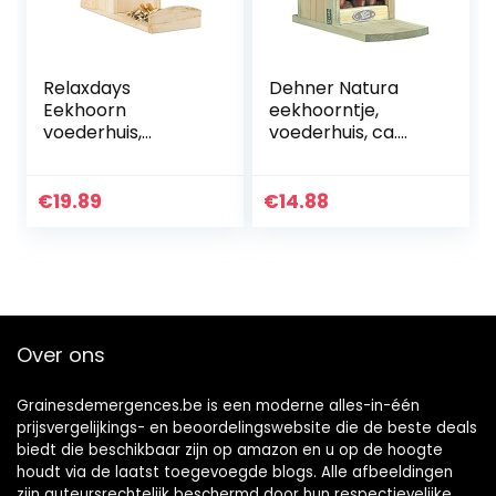
Relaxdays
Dehner Natura
Eekhoorn
eekhoorntje,
voederhuis,
voederhuis, ca.
voederkast voor
22,5 x 12 x 17,5 cm,
eekhoorntjes, om
hout.
op te hangen,
€
19.89
€
14.88
hout, HBD: 17,5 x 14
x 25 cm, naturel
Over ons
Grainesdemergences.be is een moderne alles-in-één
prijsvergelijkings- en beoordelingswebsite die de beste deals
biedt die beschikbaar zijn op amazon en u op de hoogte
houdt via de laatst toegevoegde blogs. Alle afbeeldingen
zijn auteursrechtelijk beschermd door hun respectievelijke